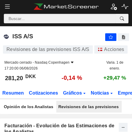
ISS A/S
281,20
kr
-0,14 %
ISS A/S
Revisiones de las previsiones ISS A/S
Acciones
Mercado cerrado -
Nasdaq Copenhagen
Varia. 1 de
17:20:00 06/08/2026
enero.
DKK
-0,14 %
281,20
+29,47 %
Resumen
Cotizaciones
Gráficos
Noticias
Empr
Opinión de los Analistas
Revisiones de las previsiones
Facturación - Evolución de las Estimaciones de
los Analistas