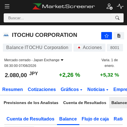
ITOCHU CORPORATION
2.080,00
¥
+2,26 %
ITOCHU CORPORATION
Balance ITOCHU Corporation
Acciones
8001
Mercado cerrado -
Japan Exchange
Varia. 1 de
08:30:00 07/08/2026
enero.
JPY
+2,26 %
2.080,00
+5,32 %
Resumen
Cotizaciones
Gráficos
Noticias
Empr
Previsiones de los Analistas
Cuenta de Resultados
Balance
Cuenta de Resultados
Balance
Flujo de caja
Ratios