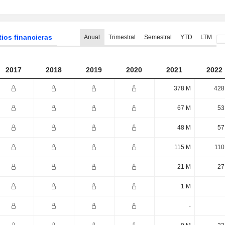
tios financieras
Anual
Trimestral
Semestral
YTD
LTM
2017
2018
2019
2020
2021
2022
378 M
428
67 M
53
48 M
57
115 M
110
21 M
27
1 M
-