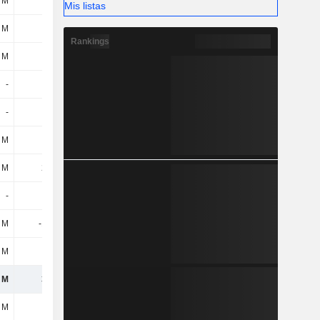
 M
25 M
126 M
69 M
Mis listas
 M
-
9 M
-
Rankings
 M
16 M
18 M
16 M
-
-
-
-
-
-
-
-
 M
-91 M
14 M
-18 M
 M
274 M
-177 M
-190 M
-
-
-
-
 M
-151 M
15 M
26 M
 M
-33 M
18 M
-32 M
 M
385 M
333 M
202 M
 M
-31 M
-14 M
-26 M