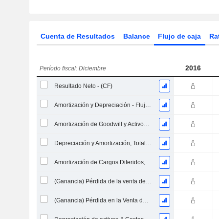
Cuenta de Resultados
Balance
Flujo de caja
Ra
2016
Período fiscal: Diciembre
Resultado Neto - (CF)
Amortización y Depreciación - Flujo de Efectivo
Amortización de Goodwill y Activos Intangibles - (CF) - (Específico del Modelo)
Depreciación y Amortización, Total - CF
Amortización de Cargos Diferidos, Total - (CF)
(Ganancia) Pérdida de la venta de un activo
(Ganancia) Pérdida en la Venta de Inversiones - (CF)