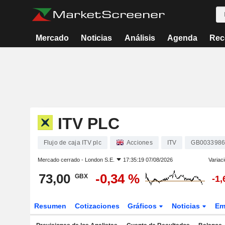
Mercado
Noticias
Análisis
Agenda
Rec
ITV PLC
Flujo de caja ITV plc
Acciones
ITV
GB0033986
Mercado cerrado -
London S.E.
17:35:19 07/08/2026
Variac
73,00
-0,34 %
GBX
-1
Resumen
Cotizaciones
Gráficos
Noticias
Em