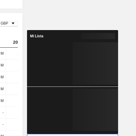
GBP
Mi Lista
2023
2024
2025
 M
210 M
408 M
220 M
 M
46 M
47 M
48 M
 M
25 M
30 M
19 M
 M
71 M
77 M
67 M
 M
64 M
37 M
44 M
-
-
-
-
-
-
-212 M
-