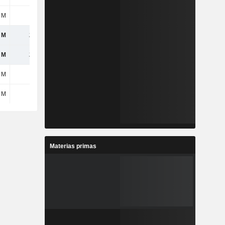
 M
32 M
27 M
35 M
 M
266 M
288 M
249 M
 M
276 M
301 M
264 M
 M
7 M
26 M
108 M
 M
-72 M
-26 M
-38 M
Materias primas