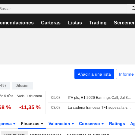
omendaciones
Carteras
Listas
Trading
Screener
Añadir a una lista
Informe
497
Difusión
ión 5 días
Varia. 1 de enero.
05/08
ITV plc, H1 2026 Earnings Call, Jul 31, 2026
,68 %
-11,35 %
03/08
La cadena francesa TF1 sopesa la venta de su productora Studio TF1, según diversas fuentes
presa
Finanzas
Valoración
Consenso
Ratings
A