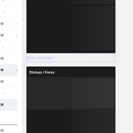
-
1 M
-
-
-
-
-199 M
-38 M
 M
-201 M
-198 M
-187 M
 M
-201 M
-198 M
-187 M
-
-
-
-
Más rankings
 M
-15 M
-66 M
-7 M
 M
-287 M
-489 M
-270 M
Divisas / Forex
 M
-9 M
-3 M
-5 M
-
-
-
-
 M
-8 M
87 M
-125 M
 M
51 M
48 M
93 M