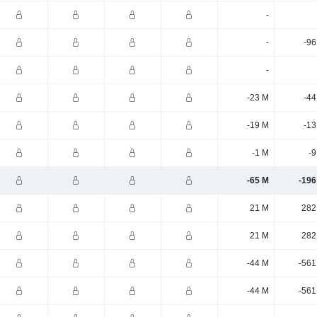
-
-
-96
-
-23 M
-44
-19 M
-13
-1 M
-9
-65 M
-196
21 M
282
21 M
282
-44 M
-561
-44 M
-561