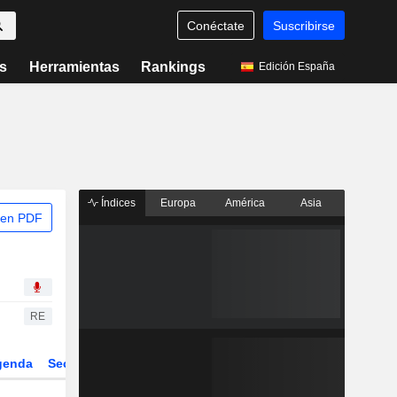
Conéctate
Suscribirse
s
Herramientas
Rankings
Edición España
Índices
Europa
América
Asia
 en PDF
RE
genda
Sector
Derivados
ETFs