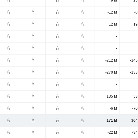
9 M
23
-12 M
-8
12 M
19
-
-
-212 M
-145
-270 M
-133
-
135 M
53
-6 M
-70
171 M
304
-22 M
-34