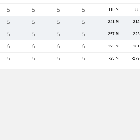
119 M
55
241 M
212
257 M
223
293 M
201
-23 M
-279