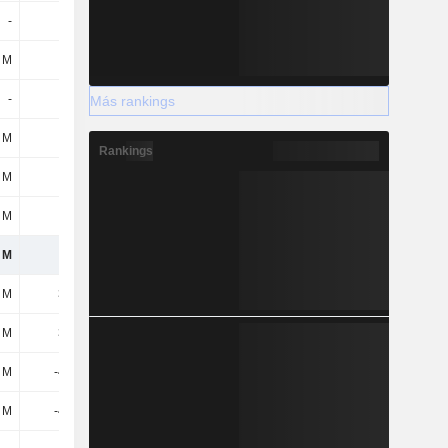
-
-
-
-
 M
-1 M
-13 M
-14 M
-
-
295 M
9 M
Más rankings
 M
-39 M
-35 M
-28 M
Rankings
 M
-19 M
-11 M
-5 M
 M
-7 M
24 M
12 M
 M
-97 M
246 M
-52 M
 M
351 M
431 M
20 M
 M
351 M
431 M
20 M
 M
-423 M
-457 M
-58 M
 M
-423 M
-457 M
-58 M