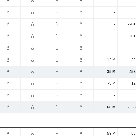
-
-
-
-201
-
-201
-
-12 M
22
-35 M
-458
-3 M
12
-
68 M
-338
53 M
56