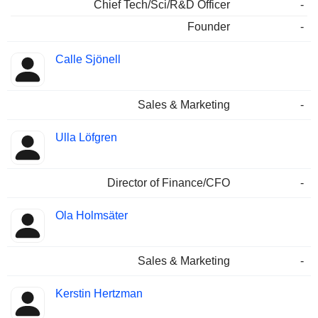
Chief Tech/Sci/R&D Officer
-
Founder
-
Calle Sjönell
Sales & Marketing
-
Ulla Löfgren
Director of Finance/CFO
-
Ola Holmsäter
Sales & Marketing
-
Kerstin Hertzman