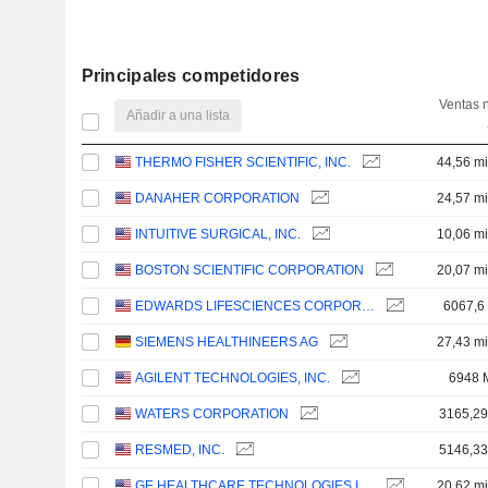
Principales competidores
Ventas 
Añadir a una lista
THERMO FISHER SCIENTIFIC, INC.
44,56 mi
DANAHER CORPORATION
24,57 mi
INTUITIVE SURGICAL, INC.
10,06 mi
BOSTON SCIENTIFIC CORPORATION
20,07 mi
EDWARDS LIFESCIENCES CORPORATION
6067,6
SIEMENS HEALTHINEERS AG
27,43 mi
AGILENT TECHNOLOGIES, INC.
6948 
WATERS CORPORATION
3165,2
RESMED, INC.
5146,3
GE HEALTHCARE TECHNOLOGIES INC.
20,62 mi