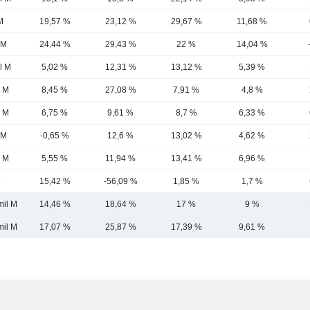
M
19,57 %
23,12 %
29,67 %
11,68 %
 M
24,44 %
29,43 %
22 %
14,04 %
l M
5,02 %
12,31 %
13,12 %
5,39 %
5 M
8,45 %
27,08 %
7,91 %
4,8 %
5 M
6,75 %
9,61 %
8,7 %
6,33 %
 M
-0,65 %
12,6 %
13,02 %
4,62 %
4 M
5,55 %
11,94 %
13,41 %
6,96 %
M
15,42 %
-56,09 %
1,85 %
1,7 %
mil M
14,46 %
18,64 %
17 %
9 %
mil M
17,07 %
25,87 %
17,39 %
9,61 %