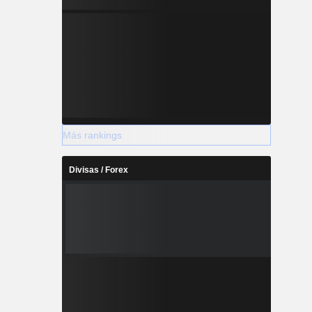
Más rankings
Divisas / Forex