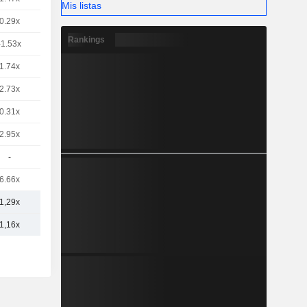
Mis listas
0.29x
Rankings
-1.53x
1.74x
2.73x
0.31x
2.95x
-
6.66x
1,29x
1,16x