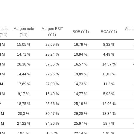
netas
Margen neto
Margen EBIT
Apal
ROE (Y-1)
ROA (Y-1)
(Y-1)
(Y-1)
(Y-1)
l M
15,05 %
22,69 %
16,79 %
8,32 %
l M
14,71 %
28,24 %
10,94 %
4,49 %
l M
28,38 %
37,36 %
16,57 %
14,57 %
l M
14,44 %
27,96 %
19,89 %
11,01 %
 M
17,69 %
27,09 %
14,73 %
11,2 %
l M
9,17 %
16,49 %
14,77 %
5,92 %
M
18,75 %
25,66 %
25,19 %
12,96 %
9 M
20,3 %
30,47 %
29,28 %
13,34 %
3 M
27,22 %
34,26 %
25,97 %
18,7 %
l M
10,1 %
15,3 %
22,14 %
5,95 %