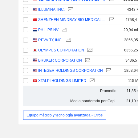
ILLUMINA, INC.
4343 
SHENZHEN MINDRAY BIO-MEDICAL ELECTRONICS CO., LTD.
4758,4
PHILIPS NV
20,94 mi
REVVITY, INC.
2856,0
OLYMPUS CORPORATION
6356,2
BRUKER CORPORATION
3436,5
INTEGER HOLDINGS CORPORATION
1853,6
XTALPI HOLDINGS LIMITED
115 
Promedio
11,85 
Media ponderada por Capi.
21,19 
Equipo médico y tecnología avanzada - Otros