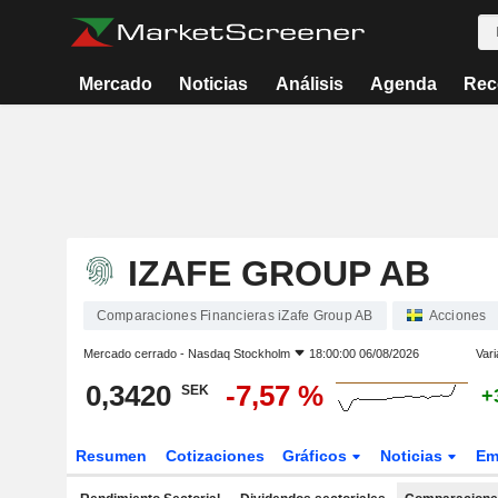
Mercado
Noticias
Análisis
Agenda
Rec
IZAFE GROUP AB
Comparaciones Financieras iZafe Group AB
Acciones
Mercado cerrado -
Nasdaq Stockholm
18:00:00 06/08/2026
Vari
0,3420
-7,57 %
SEK
+
Resumen
Cotizaciones
Gráficos
Noticias
Em