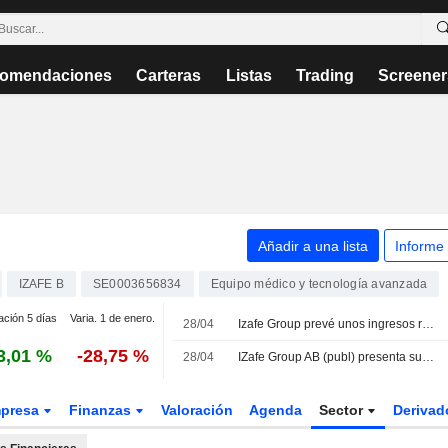
omendaciones
Carteras
Listas
Trading
Screener
Añadir a una lista
Informe
IZAFE B
SE0003656834
Equipo médico y tecnología avanzada
ación 5 días
Varia. 1 de enero.
28/04
Izafe Group prevé unos ingresos recurrentes anuales de 22,5 millones de coronas suecas para 2026
3,01 %
-28,75 %
28/04
IZafe Group AB (publ) presenta sus resultados financieros del primer trimestre finalizado el 31 de marzo de 2026
presa
Finanzas
Valoración
Agenda
Sector
Deriva