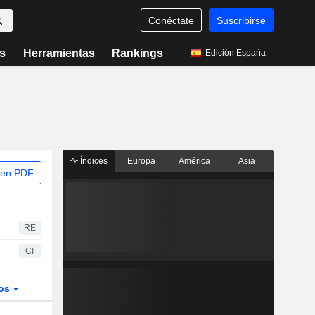
Conéctate
Suscribirse
s
Herramientas
Rankings
Edición España
Índices
Europa
América
Asia
 en PDF
RE
CI
dos