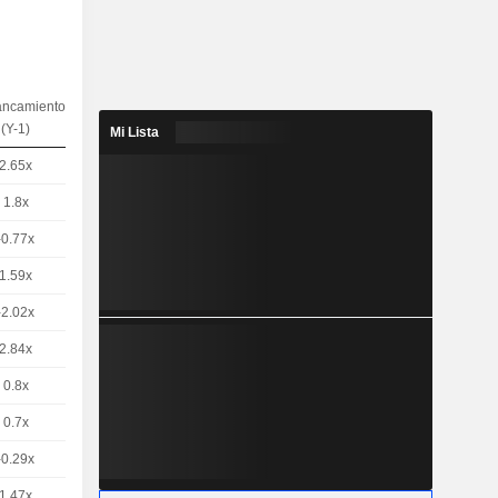
ancamiento
(Y-1)
Mi Lista
2.65x
1.8x
-0.77x
1.59x
-2.02x
2.84x
0.8x
0.7x
-0.29x
1.47x