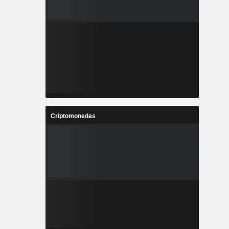
 vegetales
el plástico
Criptomonedas