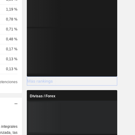
1,19 %
0,78 %
0,71 %
0,48 %
0,17 %
0,13 %
0,13 %
0,12 %
Más rankings
etenciones
0,12 %
Divisas / Forex
0,1 %
0,09 %
0,07 %
 integrales
0,07 %
anzada, las