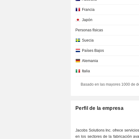
Francia
Japón
Personas físicas
Suecia
Países Bajos
Alemania
Italia
Finlandia
Basado en las mayores 1000 de d
Corea del Sur
Sudafrica
Perfil de la empresa
Irlanda
Luxemburgo
Jacobs Solutions Inc. ofrece servicios
Dinamarca
en los sectores de la fabricación av