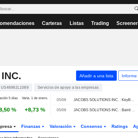
omendaciones
Carteras
Listas
Trading
Screener
INC.
Añadir a una lista
Informe
US46982L1089
Servicios de apoyo a las empresas
ación 5 días
Varia. 1 de enero.
05/08
JACOBS SOLUTIONS INC. : KeyBanc Capital Markets mantiene su recomendación de compra
8,50 %
+8,73 %
05/08
JACOBS SOLUTIONS INC. : Baird da una recomendación de compra
presa
Finanzas
Valoración
Consenso
Ratings
A