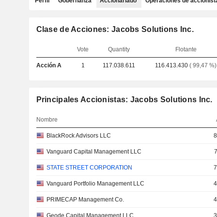
Perfil
Gobernanza
Accionariado
Operaciones de accionist
Clase de Acciones: Jacobs Solutions Inc.
Vote
Quantity
Flotante
Acción A
1
117.038.611
116.413.430
( 99,47 %)
Principales Accionistas: Jacobs Solutions Inc.
Nombre
BlackRock Advisors LLC
8
Vanguard Capital Management LLC
7
STATE STREET CORPORATION
7
Vanguard Portfolio Management LLC
4
PRIMECAP Management Co.
4
Geode Capital Management LLC
3