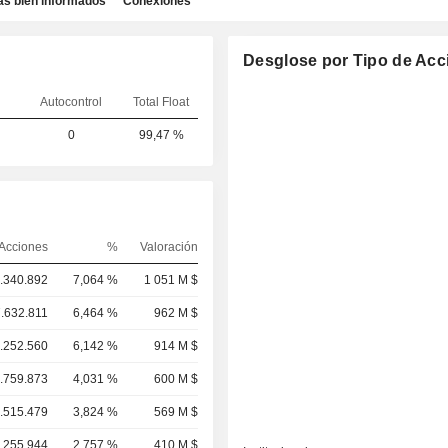
as bien informados
Conexiones
Desglose por Tipo de Acc
Autocontrol
Total Float
0
99,47 %
Acciones
%
Valoración
.340.892
7,064 %
1 051 M $
.632.811
6,464 %
962 M $
.252.560
6,142 %
914 M $
.759.873
4,031 %
600 M $
.515.479
3,824 %
569 M $
.255.944
2,757 %
410 M $