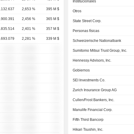
Institucionales
.132.637
2,653 %
395 M $
Otros
.900.391
2,456 %
365 M $
State Street Corp.
.835.514
2,401 %
357 M $
Personas físicas
.693.079
2,281 %
339 M $
Schweizerische Nationalbank
░ ░░░
░░░░%
░░
Sumitomo Mitsui Trust Group, Inc.
░ ░░░
░░░░%
░░
Hennessy Advisors, Inc.
░ ░░░
░░░░%
░░
Gobiernos
░ ░░░
░░░░%
░░
SEI Investments Co.
░ ░░░
░░░░%
░░
Zurich Insurance Group AG
░ ░░░
░░░░%
░░
Cullen/Frost Bankers, Inc.
░ ░░░
░░░░%
░░
Manulife Financial Corp.
░ ░░░
░░░░%
░░
Fifth Third Bancorp
░ ░░░
░░░░%
░░
Hikari Tsushin, Inc.