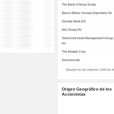
░ ░░░
░░░░%
░░
The Bank of Nova Scotia
░ ░░░
░░░░%
░░
Banco Bilbao Vizcaya Argentaria SA
░ ░░░
░░░░%
░░
Danske Bank A/S
░ ░░░
░░░░%
░░
ING Groep NV
░ ░░░
░░░░%
░░
Silvercrest Asset Management Group,
Inc.
░ ░░░
░░░░%
░░
The Allstate Corp.
Desconocido
Basado en las mayores 1000 de d
Origen Geográfico de los
Accionistas