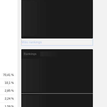
Más rankings
Rankings
70,41 %
10,1 %
2,85 %
2,24 %
1,59 %