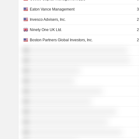
Eaton Vance Management
3
Invesco Advisers, Inc.
2
Ninety One UK Ltd.
2
Boston Partners Global Investors, Inc.
2
░░░░░░░░░░░░░░░░░░░░░░░░░░░░░░░░░░░
░░░░░░░░░░░░░░░░░░░░░░░░░░░░░░░░░░░░
░░░░░░░░░░░░░░░░░░
░░░░░░░░░░░░░░░░
░░░░░░░░░░░░░░░░░░░░░░░░░░
░░░░░░░░░░░░░░░░░░░░░░
░░░░░░░░░░░░░░░░░░░░░░░░░░░░░░░
░░░░░░░░░░░░░░░░░░░░░░░░░░░░
░░░░░░░░░░░░░░░░░░░░░░░░░░░░░░░░░