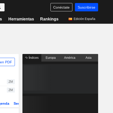
Conéctate
Suscribirse
s
Herramientas
Rankings
Edición España
Índices
Europa
América
Asia
 en PDF
ZM
ZM
genda
Sector
Derivados
ETFs