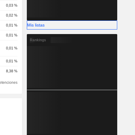
0,03 %
0,02 %
Mis listas
0,01 %
0,01 %
Rankings
0,01 %
0,01 %
8,38 %
etenciones