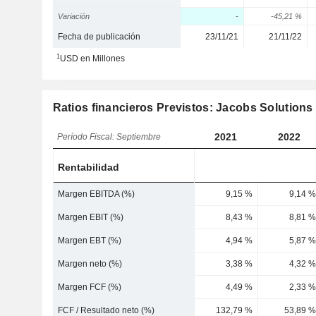
Variación
-
-45,21 %
Fecha de publicación
23/11/21
21/11/22
1
USD en Millones
Ratios financieros Previstos: Jacobs Solutions 
2021
2022
Período Fiscal: Septiembre
Rentabilidad
Margen EBITDA (%)
9,15 %
9,14 %
Margen EBIT (%)
8,43 %
8,81 %
Margen EBT (%)
4,94 %
5,87 %
Margen neto (%)
3,38 %
4,32 %
Margen FCF (%)
4,49 %
2,33 %
FCF / Resultado neto (%)
132,79 %
53,89 %