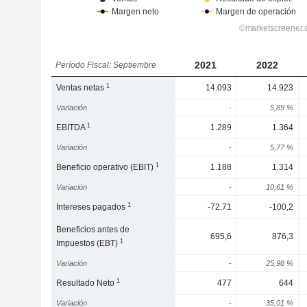
2021
2022
Período Fiscal: Septiembre
1
Ventas netas
14.093
14.923
Variación
-
5,89 %
1
EBITDA
1.289
1.364
Variación
-
5,77 %
1
Beneficio operativo (EBIT)
1.188
1.314
Variación
-
10,61 %
1
Intereses pagados
-72,71
-100,2
Beneficios antes de
695,6
876,3
1
Impuestos (EBT)
Variación
-
25,98 %
1
Resultado Neto
477
644
Variación
-
35,01 %