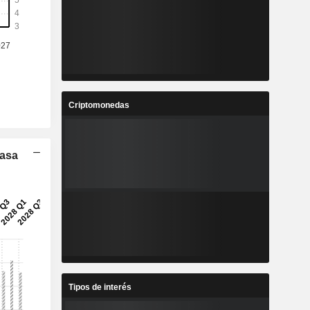
4
10,28
%
22,51 %
2
1,644
%
7,32 %
7
40,49
%
16,12 %
Criptomonedas
4
8,77
%
17,5 %
Tasa
9
117.039
-
-
Tipos de interés