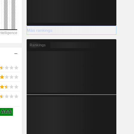
Más rankings
2028
Rankings
1.306
-28,36 %
-
2028
AAA
129,8
9,79 %
1.061