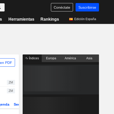
Conéctate
Suscribirse
s
Herramientas
Rankings
Edición España
Índices
Europa
América
Asia
 en PDF
ZM
ZM
genda
Sector
Derivados
ETFs