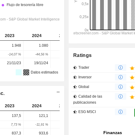
2023
2024
2025
2026
2027
1.948
1.080
1.001
2.032
1.823
-14,07 %
-44,56 %
-7,31 %
103 %
-10,29 %
Ratings
21/11/23
19/11/24
20/11/25
-
-
Trader
Datos estimados
Inversor
Global
nc.
Calidad de las
publicaciones
2023
2024
2025
2026
2027
ESG MSCI
137,5
121,1
79,23
119,4
118,3
7,73 %
-11,91 %
-34,58 %
50,68 %
-0,94 %
837,3
933,6
607,5
597
862,4