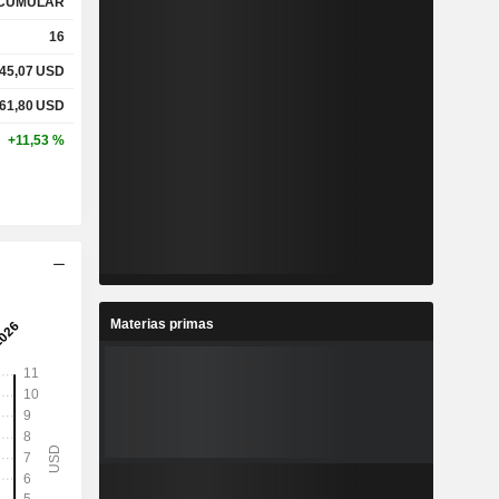
CUMULAR
16
45,07
USD
%
8,4 %
61,80
USD
%
24,53 %
+11,53 %
x
0,78x
x
1,23x
Materias primas
%
0,79 %
%
7,72 %
%
12,24 %