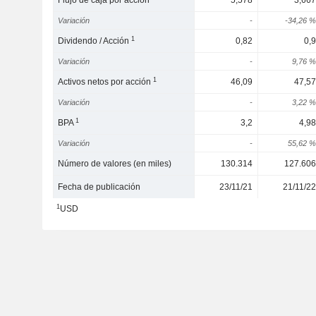
Flujo de caja por acción
5,578
3,667
Variación
-
-34,26 %
1
Dividendo / Acción
0,82
0,9
Variación
-
9,76 %
1
Activos netos por acción
46,09
47,57
Variación
-
3,22 %
1
BPA
3,2
4,98
Variación
-
55,62 %
Número de valores (en miles)
130.314
127.606
Fecha de publicación
23/11/21
21/11/22
1
USD