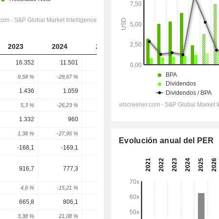
2023
2024
2025
2026
2027
16.352
11.501
12.030
15.158
15.594
9,58 %
-29,67 %
4,6 %
26,01 %
2,88 %
1.436
1.059
1.207
1.399
1.562
5,3 %
-26,23 %
13,9 %
15,98 %
11,62 %
1.332
960
1.182
1.345
1.490
1,38 %
-27,95 %
23,13 %
13,76 %
10,79 %
Evolución anual del PER
-168,1
-169,1
-145,8
-181,2
-187,2
916,7
777,3
543,5
633,5
1.172
4,6 %
-15,21 %
-30,08 %
16,56 %
85,05 %
665,8
806,1
289,3
450,5
883,8
3,38 %
21,08 %
-64,11 %
55,7 %
96,19 %