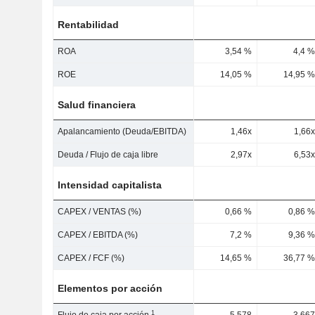
Rentabilidad
ROA
3,54 %
4,4 %
ROE
14,05 %
14,95 %
Salud financiera
Apalancamiento (Deuda/EBITDA)
1,46x
1,66x
Deuda / Flujo de caja libre
2,97x
6,53x
Intensidad capitalista
CAPEX / VENTAS (%)
0,66 %
0,86 %
CAPEX / EBITDA (%)
7,2 %
9,36 %
CAPEX / FCF (%)
14,65 %
36,77 %
Elementos por acción
1