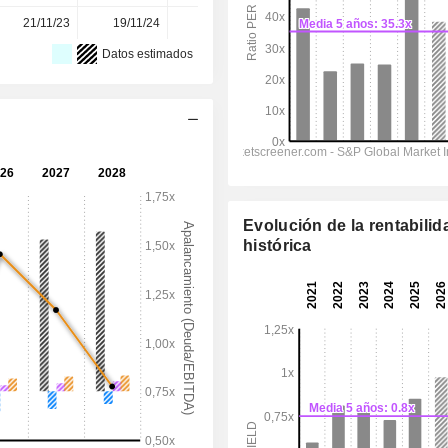
21/11/23
19/11/24
20/11/25
-
-
Datos estimados
Evolución de la rentabilid
histórica