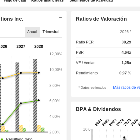
Flujo de caja
Ratios financieras
Segmentos de Actividad
tions Inc.
Ratios de Valoración
Anual
Trimestral
2026 *
Ratio PER
38,2x
PBR
4,64x
VE / Ventas
1,25x
Rendimiento
0,97 %
Más ratios de v
* Datos estimados
BPA & Dividendos