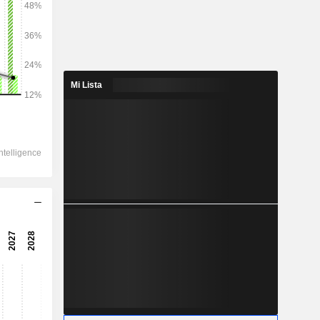
2028
Mi Lista
16.357
4,89 %
1.683
7,72 %
1.567
5,18 %
-168,2
1.265
7,91 %
990,7
12,09 %