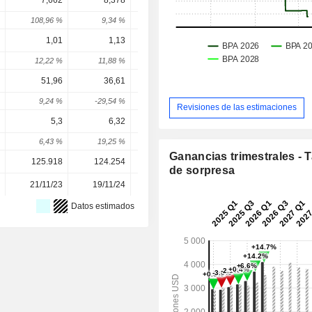
7,662
8,378
5,632
7,446
8,39
108,96 %
9,34 %
-32,78 %
32,22 %
12,72 
1,01
1,13
1,25
1,402
1,53
12,22 %
11,88 %
10,62 %
12,18 %
9,27 
51,96
36,61
30,57
31,24
34,8
9,24 %
-29,54 %
-16,5 %
2,19 %
11,6 
Revisiones de las estimaciones
5,3
6,32
2,38
3,798
7,46
6,43 %
19,25 %
-62,34 %
59,56 %
96,55 
Ganancias trimestrales - 
125.918
124.254
119.536
117.039
117.03
de sorpresa
21/11/23
19/11/24
20/11/25
-
Datos estimados