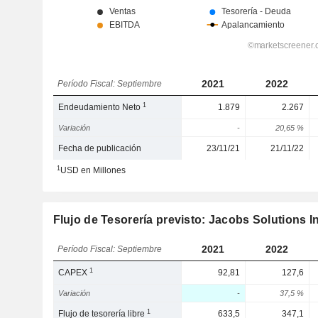
2021
2022
Período Fiscal: Septiembre
1
Endeudamiento Neto
1.879
2.267
Variación
-
20,65 %
Fecha de publicación
23/11/21
21/11/22
1
USD en Millones
Flujo de Tesorería previsto: Jacobs Solutions I
2021
2022
Período Fiscal: Septiembre
1
CAPEX
92,81
127,6
Variación
-
37,5 %
1
Flujo de tesorería libre
633,5
347,1