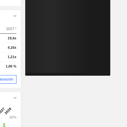
2027 *
19,4x
4,16x
1,21x
1,06 %
aloración