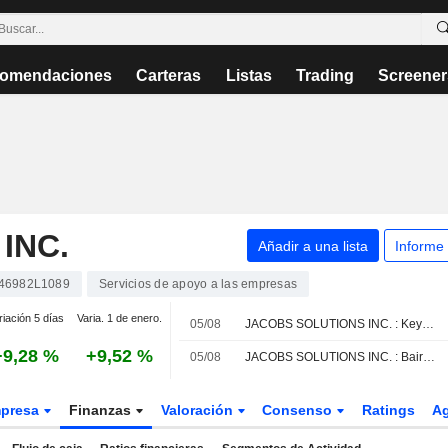
omendaciones
Carteras
Listas
Trading
Screener
INC.
Añadir a una lista
Informe
46982L1089
Servicios de apoyo a las empresas
riación 5 días
Varia. 1 de enero.
05/08
JACOBS SOLUTIONS INC. : KeyBanc Capital Markets mantiene su recomendación de compra
+9,28 %
+9,52 %
05/08
JACOBS SOLUTIONS INC. : Baird da una recomendación de compra
presa
Finanzas
Valoración
Consenso
Ratings
A