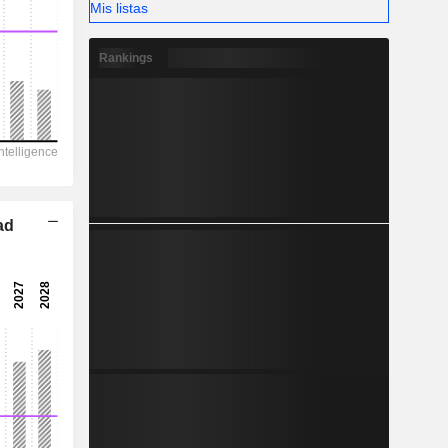
Mis listas
-
Rankings
ad