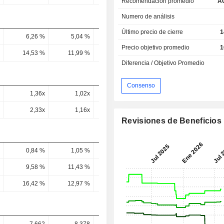
Recomendación promedio
A
Numero de análisis
Último precio de cierre
1
6,26 %
5,04 %
2,51 %
3,6 %
7,3 
Precio objetivo promedio
1
14,53 %
11,99 %
18,21 %
21,7 %
24,74 
Diferencia / Objetivo Promedio
Consenso
1,36x
1,02x
0,83x
1,45x
1,17
2,33x
1,16x
1,65x
3,4x
2,11
Revisiones de Beneficios
0,84 %
1,05 %
0,66 %
0,79 %
0,76 
9,58 %
11,43 %
6,57 %
8,53 %
7,57 
16,42 %
12,97 %
13,04 %
20 %
13,71 