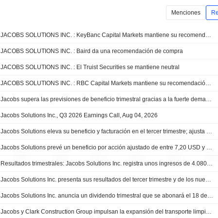
Menciones
Re
JACOBS SOLUTIONS INC. : KeyBanc Capital Markets mantiene su recomendación de compra
JACOBS SOLUTIONS INC. : Baird da una recomendación de compra
JACOBS SOLUTIONS INC. : El Truist Securities se mantiene neutral
JACOBS SOLUTIONS INC. : RBC Capital Markets mantiene su recomendación de compra
Jacobs supera las previsiones de beneficio trimestral gracias a la fuerte demanda de infraestructuras
Jacobs Solutions Inc., Q3 2026 Earnings Call, Aug 04, 2026
Jacobs Solutions eleva su beneficio y facturación en el tercer trimestre; ajusta sus previsiones para 2026
Jacobs Solutions prevé un beneficio por acción ajustado de entre 7,20 USD y 7,30 USD para el ejercicio 2026, frente a los 7,23 USD estimados por FactSet
Resultados trimestrales: Jacobs Solutions Inc. registra unos ingresos de 4.080 millones USD en el tercer trimestre, frente a los 2.400 millones USD previstos por FactSet
Jacobs Solutions Inc. presenta sus resultados del tercer trimestre y de los nueve primeros meses de su ejercicio fiscal 2026
Jacobs Solutions Inc. anuncia un dividendo trimestral que se abonará el 18 de septiembre de 2026
Jacobs y Clark Construction Group impulsan la expansión del transporte limpio de LA Metro ante los Juegos Olímpicos y Paralímpicos de 2028