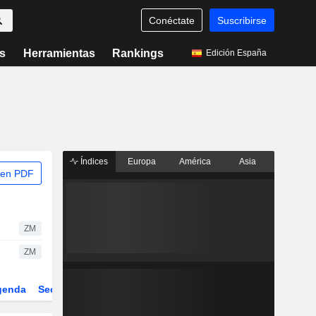
Conéctate
Suscribirse
s
Herramientas
Rankings
Edición España
Índices
Europa
América
Asia
 en PDF
ZM
ZM
genda
Sector
Derivados
ETFs