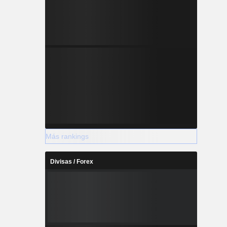
Más rankings
Divisas / Forex