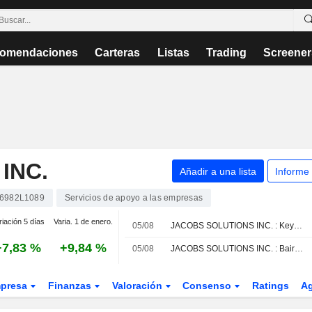
omendaciones
Carteras
Listas
Trading
Screener
INC.
Añadir a una lista
Informe
6982L1089
Servicios de apoyo a las empresas
riación 5 días
Varia. 1 de enero.
05/08
JACOBS SOLUTIONS INC. : KeyBanc Capital Markets mantiene su recomendación de compra
+7,83 %
+9,84 %
05/08
JACOBS SOLUTIONS INC. : Baird da una recomendación de compra
presa
Finanzas
Valoración
Consenso
Ratings
A