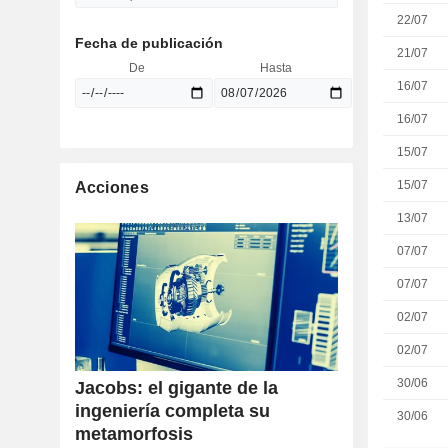
22/07
Fecha de publicación
21/07
De
Hasta
16/07
16/07
15/07
15/07
Acciones
13/07
07/07
07/07
02/07
02/07
30/06
Jacobs: el gigante de la
ingeniería completa su
30/06
metamorfosis