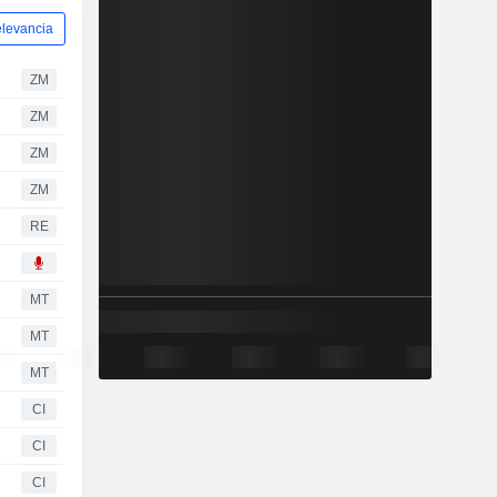
levancia
ZM
ZM
ZM
ZM
RE
MT
MT
MT
CI
CI
CI