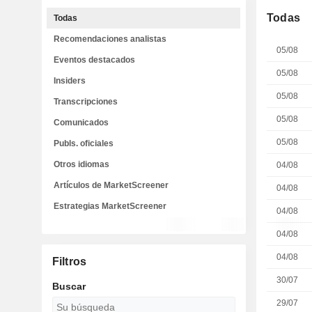
Todas
Todas
Recomendaciones analistas
05/08
Eventos destacados
05/08
Insiders
05/08
Transcripciones
05/08
Comunicados
05/08
Publs. oficiales
Otros idiomas
04/08
Artículos de MarketScreener
04/08
Estrategias MarketScreener
04/08
04/08
04/08
Filtros
30/07
Buscar
29/07