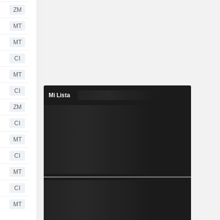
ZM
MT
MT
CI
MT
CI
Mi Lista
ZM
CI
MT
CI
MT
CI
MT