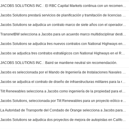
JACOBS SOLUTIONS INC. : El RBC Capital Markets continua con un recomendación de compra
Jacobs Solutions prestará servicios de planificación y tramitación de licencias para proyectos nucleares en el Reino Unido
Jacobs Solutions se adjudica un contrato marco de siete años con el operador de red alemán TransnetBW
TransnetBW selecciona a Jacobs para un acuerdo marco multidisciplinar destinado a impulsar la expansión de la red eléctrica en Alemania
Jacobs Solutions se adjudica tres nuevos contratos con National Highways en el Reino Unido
Jacobs se adjudica tres contratos estratégicos con National Highways en el Reino Unido
JACOBS SOLUTIONS INC. : Baird se mantiene neutral sin recomendación.
Jacobs es seleccionada por el Mando de Ingeniería de Instalaciones Navales de Washington para el diseño de ingeniería de instalaciones militares en la región de la capital de Estados Unidos
Jacobs se adjudica el contrato de diseño de infraestructuras militares para la región de la capital
Tilt Renewables selecciona a Jacobs como ingeniería de la propiedad para el proyecto eólico de Palmer
Jacobs Solutions, seleccionada por Tilt Renewables para un proyecto eólico en Australia
La Autoridad de Transporte del Condado de Orange selecciona a Jacobs para impulsar la modernización de las principales autopistas de California
Jacobs Solutions se adjudica dos proyectos de mejora de autopistas en California