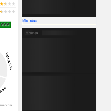
Mis listas
AAA
Rankings