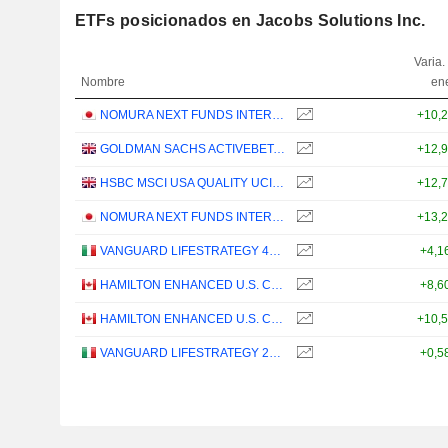
ETFs posicionados en Jacobs Solutions Inc.
Varia.
Nombre
en
NOMURA NEXT FUNDS INTERNATIONAL EQUITY MSCI-KOKUSAI (YEN-HEDGED) ETF - JPY
+10,
GOLDMAN SACHS ACTIVEBETA PARIS-ALIGNED SUSTAINABLE US LARGE CAP EQUITY UCITS ETF - USD
+12,
HSBC MSCI USA QUALITY UCITS ETF - USD
+12,
NOMURA NEXT FUNDS INTERNATIONAL EQUITY MSCI-KOKUSAI (UNHEDGED) ETF - JPY
+13,
VANGUARD LIFESTRATEGY 40% EQUITY UCITS ETF - DISTRIBUTING - EUR
+4,1
HAMILTON ENHANCED U.S. COVERED CALL ETF - CAD HEDGED
+8,6
HAMILTON ENHANCED U.S. COVERED CALL ETF - USD
+10,
VANGUARD LIFESTRATEGY 20% EQUITY UCITS ETF - DISTRIBUTING - EUR
+0,5