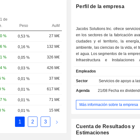
Perfil de la empresa
 1 de
e.
Peso
AuM
Jacobs Solutions Inc. ofrece servicios
en los sectores de la fabricación av
20 %
27 M€
0,53 %
ciudades y el territorio, la energí
96 %
132 M€
0,16 %
ambiente, las ciencias de la vida, el 
el agua. Los segmentos de la empres
71 %
326 M€
0,05 %
Infraestructura e Instalaciones
(I&AF) y PA Consulting. El segmento 
24 %
426 M€
0,03 %
Empleados
soluciones integrales para los comple
6 %
37 M€
0,01 %
los que se enfrentan sus clientes en
Sector
Servicios de apoyo a l
cambio climático, transición en
0 %
617 M€
0,01 %
Agenda
21/08
Fecha ex dividendo -
movilidad conectada, edificios e infra
gestión integrada del agua y fa
57 %
71 M€
0,01 %
biofarmacéutica. Utiliza la ciencia de
Más información sobre la empresa
conocimientos especializados bas
8 %
15 M€
0,01 %
tecnología para ofrecer resultados a s
1
2
3
y comunidades. Entre sus cli
Cuenta de Resultados y
encuentran gobiernos nacionales, e
Estimaciones
locales de Europa, Oriente Medi