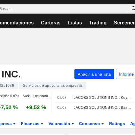
omendaciones
Carteras
Listas
Trading
Screener
INC.
Añadir a una lista
Informe
82L1089
Servicios de apoyo a las empresas
riación 5 días
Varia. 1 de enero.
05/08
JACOBS SOLUTIONS INC. : KeyBanc Capital Markets mantiene su recomendación de compra
+7,52 %
+9,52 %
05/08
JACOBS SOLUTIONS INC. : Baird da una recomendación de compra
presa
Finanzas
Valoración
Consenso
Ratings
A