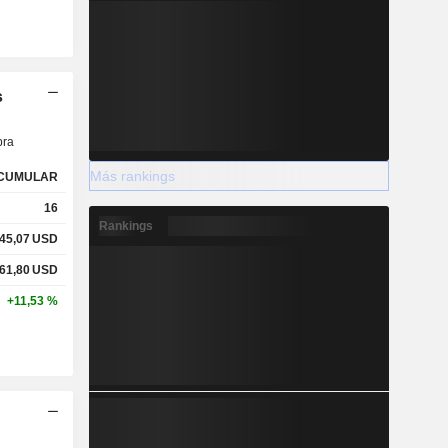
s
ra
Más rankings
CUMULAR
16
Rankings
45,07
USD
61,80
USD
+11,53 %