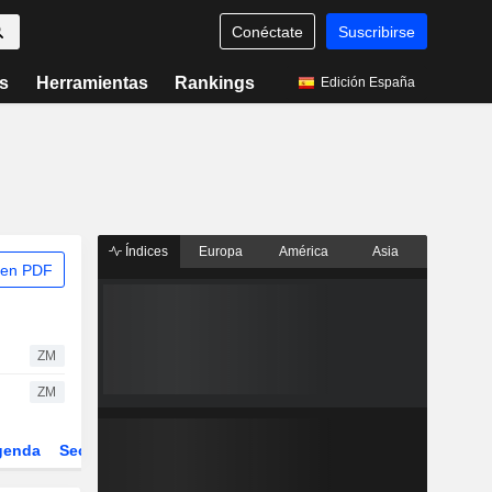
Conéctate
Suscribirse
s
Herramientas
Rankings
Edición España
Índices
Europa
América
Asia
 en PDF
ZM
ZM
genda
Sector
Derivados
ETFs