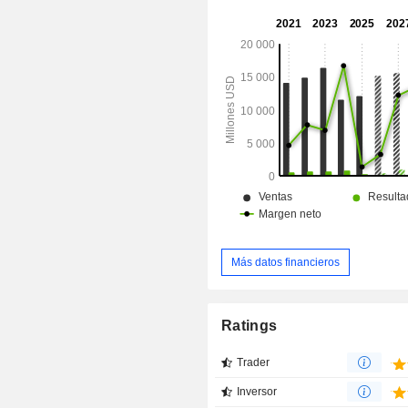
regiones. El segmento de PA Consult
con una variada combinación de cl
sector público y privado. Entre los c
sector privado se encuentran 
renombre mundial como Unilever, M
Pret A Manger, así como empresas 
como PulPac, que transforma fibras
en envases sostenibles para reducir 
de un solo uso.
Más datos financieros
Ratings
Trader
Inversor