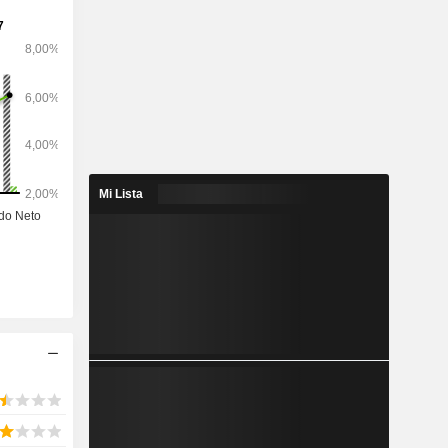
ing cuenta
ientes del
lientes del
marcas de
icrosoft y
emergentes
 vegetales
el plástico
Mi Lista