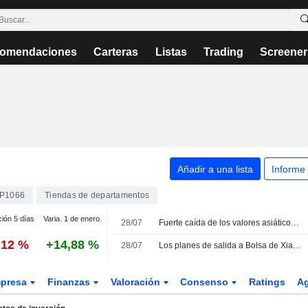
omendaciones
Carteras
Listas
Trading
Screener
Añadir a una lista
Informe
P1066
Tiendas de departamentos
ción 5 días
Varia. 1 de enero.
28/07
Fuerte caída de los valores asiáticos que cotizan en EE. UU. como certificados de depósito estadounidenses en la sesión del martes
,12 %
+14,88 %
28/07
Los planes de salida a Bolsa de Xiaohongshu en Hong Kong, bajo la lupa tras una denuncia sobre su estructura corporativa
presa
Finanzas
Valoración
Consenso
Ratings
A