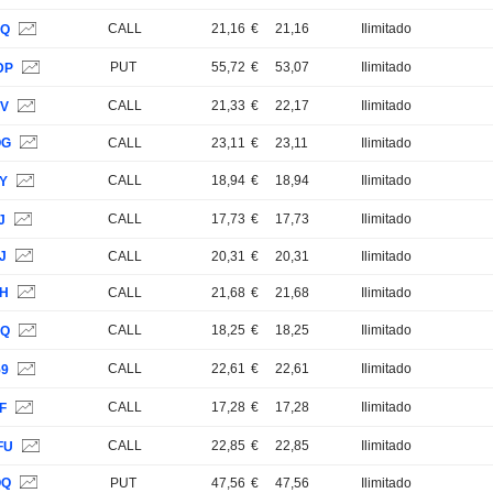
CALL
21,16
€
21,16
Ilimitado
8Q
PUT
55,72
€
53,07
Ilimitado
DP
CALL
21,33
€
22,17
Ilimitado
TV
QG
CALL
23,11
€
23,11
Ilimitado
CALL
18,94
€
18,94
Ilimitado
6Y
CALL
17,73
€
17,73
Ilimitado
J
J
CALL
20,31
€
20,31
Ilimitado
FH
CALL
21,68
€
21,68
Ilimitado
CALL
18,25
€
18,25
Ilimitado
4Q
CALL
22,61
€
22,61
Ilimitado
59
CALL
17,28
€
17,28
Ilimitado
F
CALL
22,85
€
22,85
Ilimitado
FU
QQ
PUT
47,56
€
47,56
Ilimitado