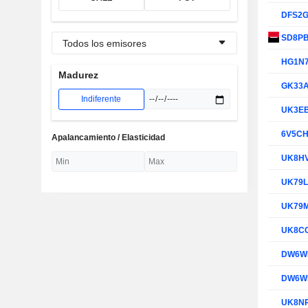
DFS2
SD8P
Todos los emisores
HG1N
Madurez
GK33
Indiferente
UK3E
6V5C
Apalancamiento / Elasticidad
UK8H
UK79
UK79
UK8C
DW6W
DW6W
UK8N