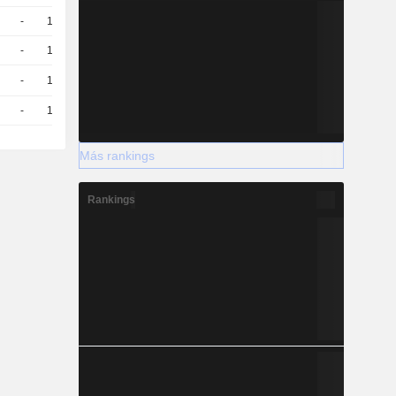
-
10
1,090
EUR
-
10
2,220
EUR
-
10
1,240
EUR
-
10
2,200
EUR
Más rankings
Rankings