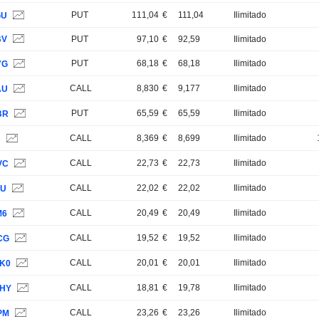
PUT
111,04
€
111,04
Ilimitado
GU
BV
PUT
97,10
€
92,59
Ilimitado
PUT
68,18
€
68,18
Ilimitado
7G
CALL
8,830
€
9,177
Ilimitado
AU
PUT
65,59
€
65,59
Ilimitado
BR
CALL
8,369
€
8,699
Ilimitado
H
CALL
22,73
€
22,73
Ilimitado
VC
CALL
22,02
€
22,02
Ilimitado
LU
CALL
20,49
€
20,49
Ilimitado
M6
CALL
19,52
€
19,52
Ilimitado
CG
CALL
20,01
€
20,01
Ilimitado
K0
CALL
18,81
€
19,78
Ilimitado
HY
CALL
23,26
€
23,26
Ilimitado
PM