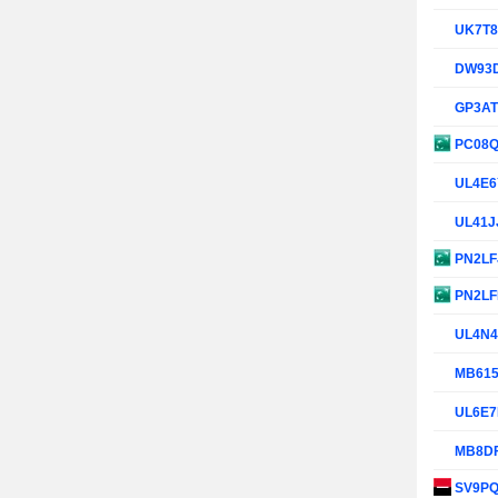
UK7T
DW93
GP3A
PC08
UL4E
UL41J
PN2LF
PN2L
UL4N
MB61
UL6E7
MB8D
SV9P