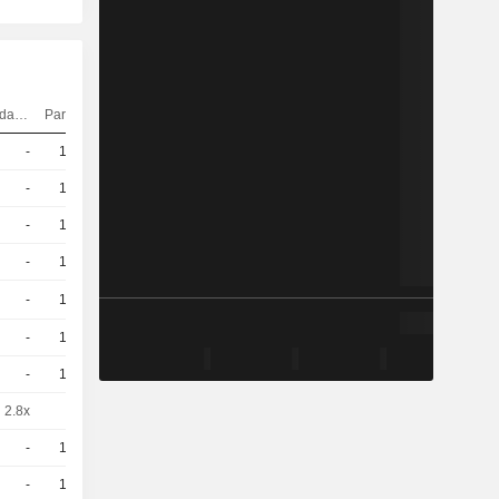
Elasticidad
Paridad
Cotización
-
10
0,8800
EUR
-
10
0,9500
EUR
-
10
0,9200
EUR
-
10
0,9900
EUR
-
10
1,030
EUR
-
10
1,140
EUR
-
10
1,290
EUR
2.8x
1
10,20
EUR
-
10
1,620
EUR
-
10
5,830
EUR