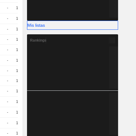
-
10
1,030
EUR
-
10
1,980
EUR
Mis listas
-
10
1.005 / 1.007
-
10
0.88 / 0.89
Rankings
-
10
1,220
EUR
-
10
1,320
EUR
-
10
1.27 / 1.28
-
10
1.02 / 1.03
-
10
1,280
EUR
-
10
0,8900
EUR
-
10
1,360
EUR
-
10
0,8700
EUR
-
10
1,270
EUR