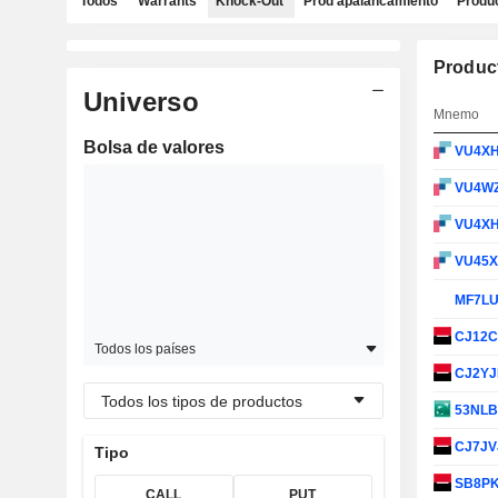
Todos
Warrants
Knock-Out
Prod apalancamiento
Produc
Produc
Universo
Mnemo
Bolsa de valores
VU4X
VU4W
VU4X
VU45
MF7L
CJ12
Todos los países
CJ2Y
Todos los tipos de productos
53NL
CJ7JV
Tipo
SB8P
CALL
PUT