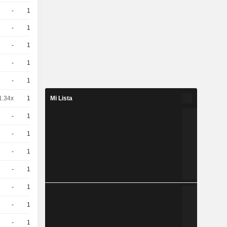
-
10
6,760
EUR
-
10
5,540
EUR
-
10
3,050
EUR
-
10
2.086 / 2.088
-
10
2,840
EUR
1.34x
10
2,125
EUR
Mi Lista
-
10
0,8900
EUR
-
10
0,9500
EUR
-
10
1,090
EUR
-
10
1,170
EUR
-
10
1,130
EUR
-
10
1,210
EUR
-
10
0,8500
EUR