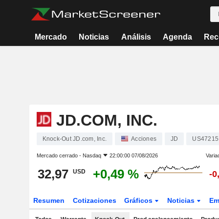
Mercado
Noticias
Análisis
Agenda
Rec
JD.COM, INC.
Knock-Out JD.com, Inc.
Acciones
JD
US47215
Mercado cerrado -
Nasdaq
22:00:00 07/08/2026
Varia
32,97
+0,49 %
USD
-0
Resumen
Cotizaciones
Gráficos
Noticias
Em