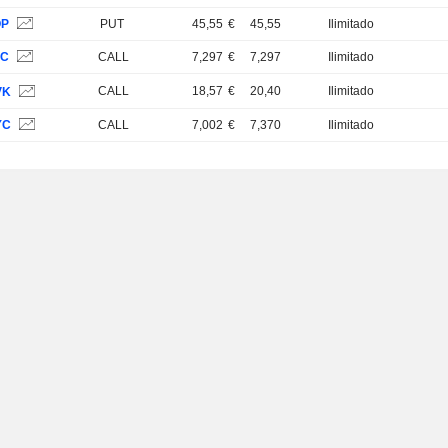
QP
PUT
45,55
€
45,55
Ilimitado
2C
CALL
7,297
€
7,297
Ilimitado
CALL
18,57
€
20,40
Ilimitado
VK
YC
CALL
7,002
€
7,370
Ilimitado