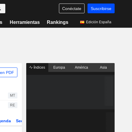
Conéctate
Suscribirse
s
Herramientas
Rankings
Edición España
Índices
Europa
América
Asia
 en PDF
MT
RE
genda
Sector
Derivados
ETFs