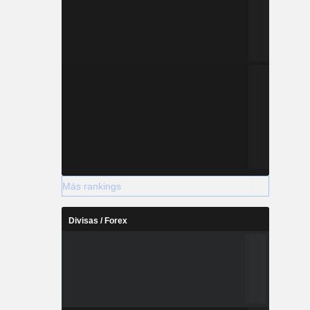
Más rankings
Divisas / Forex