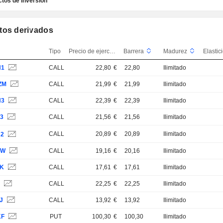
tos de inversión
tos derivados
Tipo
Precio de ejercicio
Barrera
Madurez
H1
CALL
22,80
€
22,80
Ilimitado
ZM
CALL
21,99
€
21,99
Ilimitado
H3
CALL
22,39
€
22,39
Ilimitado
X3
CALL
21,56
€
21,56
Ilimitado
CALL
20,89
€
20,89
Ilimitado
U2
CW
CALL
19,16
€
20,16
Ilimitado
JK
CALL
17,61
€
17,61
Ilimitado
B
CALL
22,25
€
22,25
Ilimitado
J
CALL
13,92
€
13,92
Ilimitado
KF
PUT
100,30
€
100,30
Ilimitado