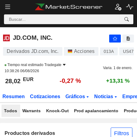
JD.COM, INC.
28,02
€
-0,27 %
JD.COM, INC.
Derivados JD.com, Inc.
Acciones
013A
US472
Tiempo real estimado
Tradegate
Varia. 1 de enero.
10:38:26 06/08/2026
EUR
-0,27 %
28,02
+13,31 %
Resumen
Cotizaciones
Gráficos
Noticias
Empr
Todos
Warrants
Knock-Out
Prod apalancamiento
Produ
Filtros
Productos derivados