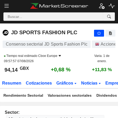
JD SPORTS FASHION PLC
94,14
p
+0,68 %
JD SPORTS FASHION PLC
Consenso sectorial JD Sports Fashion Plc
Accione
Tiempo real estimado
Cboe Europe
Varia. 1 de
09:57:57 07/08/2026
enero.
GBX
+0,68 %
94,14
+11,83 %
Resumen
Cotizaciones
Gráficos
Noticias
Empr
Rendimiento Sectorial
Valoraciones sectoriales
Dividendos 
Sector: