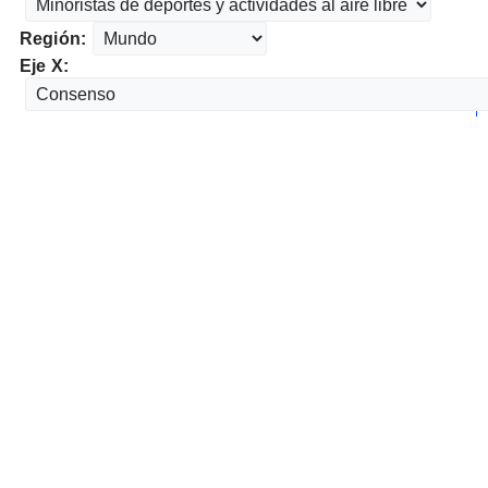
Región:
Eje X: