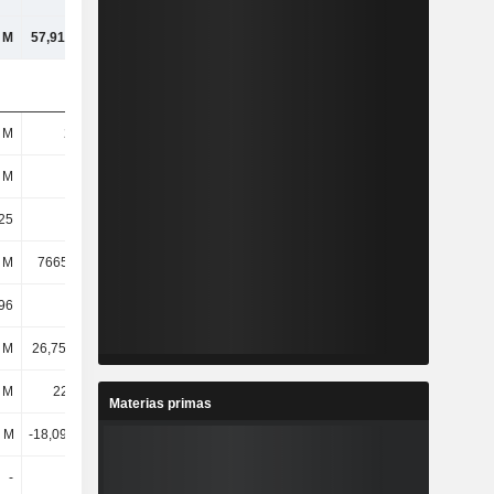
l M
57,91 mil M
64,36 mil M
76,01 mil M
 M
212 M
206 M
207 M
 M
211 M
206 M
206 M
25
46,1
49,42
51,26
 M
7665,01 M
8102,41 M
8534,49 M
96
36,39
39,43
41,37
l M
26,75 mil M
32,49 mil M
37,52 mil M
 M
22,69 M
13,4 M
9,02 M
Materias primas
l M
-18,09 mil M
-18,33 mil M
-21,9 mil M
-
-
-
1496,12 M