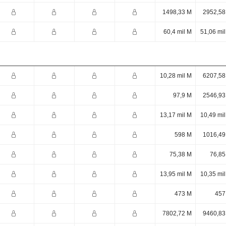
1498,33 M
2952,58
60,4 mil M
51,06 mi
10,28 mil M
6207,58
97,9 M
2546,93
13,17 mil M
10,49 mi
598 M
1016,49
75,38 M
76,85
13,95 mil M
10,35 mi
473 M
457
7802,72 M
9460,83