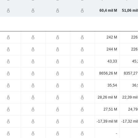
60,4 mil M
51,06 mi
242 M
226
244 M
226
43,33
45,
8656,26 M
8357,27
35,54
36,
28,26 mil M
22,39 mi
27,51 M
24,79
-17,39 mil M
-17,32 mi
-