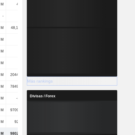
 M
48,3 M
79,1 M
92,3 M
-
-
-
-
l M
48,1 mil M
54,13 mil M
65,37 mil M
 M
42 mil
55 mil
55 mil
 M
42 mil
55 mil
55 mil
 M
211 M
206 M
206 M
 M
2044,86 M
2104,2 M
2177,95 M
Más rankings
 M
7849,84 M
8270,14 M
8574,82 M
Divisas / Forex
 M
-396 M
-423 M
-384 M
l M
9709,78 M
10,16 mil M
10,57 mil M
 M
92,71 M
68,62 M
67,91 M
l M
9802,54 M
10,23 mil M
10,64 mil M