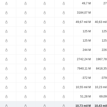
49,7 M
27
3184,07 M
49,67 mil M
40,63 mi
125 M
125
125 M
125
244 M
226
2742,24 M
1967,78
7940,11 M
8418,35
-372 M
-379
10,55 mil M
10,23 mi
51,28 M
69,09
10,73 mil M
10,43 mi