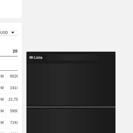
USD
2023
2024
2025
Mi Lista
 M
8526,36 M
12,15 mil M
14,04 mil M
 M
1414,59 M
1132,61 M
918 M
l M
21,75 mil M
24,14 mil M
27,72 mil M
 M
5950,55 M
6179,65 M
8449,11 M
 M
7192,09 M
7213,42 M
8295,16 M