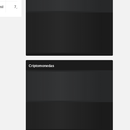
mil
7,56 mil
7,82 mil
7,79 mil
Criptomonedas