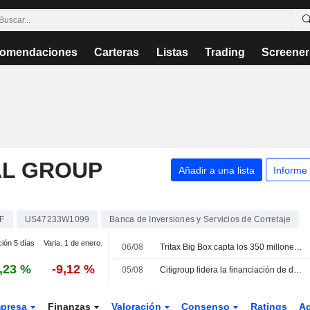
omendaciones
Carteras
Listas
Trading
Screener
AL GROUP
Añadir a una lista
Informe
F
US47233W1099
Banca de Inversiones y Servicios de Corretaje
ción 5 días
Varia. 1 de enero.
06/08
Tritax Big Box capta los 350 millones de GBP previstos mediante una ampliación de capital
,23 %
-9,12 %
05/08
Citigroup lidera la financiación de deuda para la adquisición de Integer por parte de KKR
presa
Finanzas
Valoración
Consenso
Ratings
A