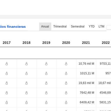
tios financieras
Anual
Trimestral
Semestral
YTD
LTM
2017
2018
2019
2020
2021
2022
10,76 mil M
9703,11
1015,11 M
957
19,83 mil M
18,67 mi
7642,48 M
4546,69
6409,42 M
5831,15