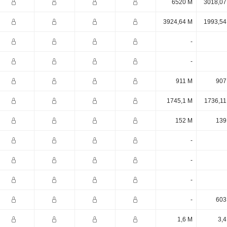
6520 M
3018,07
3924,64 M
1993,54
-
-
911 M
907
1745,1 M
1736,11
152 M
139
-
-
-
-
603
1,6 M
3,4