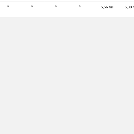
5,56 mil
5,38 