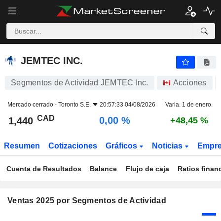
JEMTEC INC.
1,440
$
0,00 %
JEMTEC INC.
Segmentos de Actividad JEMTEC Inc.
Acciones
Mercado cerrado -
Toronto S.E.
20:57:33 04/08/2026
Varia. 1 de enero.
CAD
0,00 %
1,440
+48,45 %
Resumen
Cotizaciones
Gráficos
Noticias
Empr
Cuenta de Resultados
Balance
Flujo de caja
Ratios finan
Ventas 2025 por Segmentos de Actividad