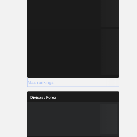
Más rankings
Divisas / Forex