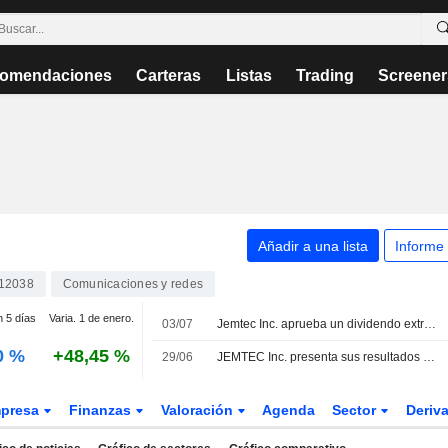
omendaciones
Carteras
Listas
Trading
Screener
Añadir a una lista
Informe
12038
Comunicaciones y redes
n 5 días
Varia. 1 de enero.
03/07
Jemtec Inc. aprueba un dividendo extraordinario que se abonará el 29 de julio de 2026
0 %
+48,45 %
29/06
JEMTEC Inc. presenta sus resultados del tercer trimestre y de los nueve primeros meses de su ejercicio fiscal, finalizado el 30 de abril de 2026
presa
Finanzas
Valoración
Agenda
Sector
Deriv