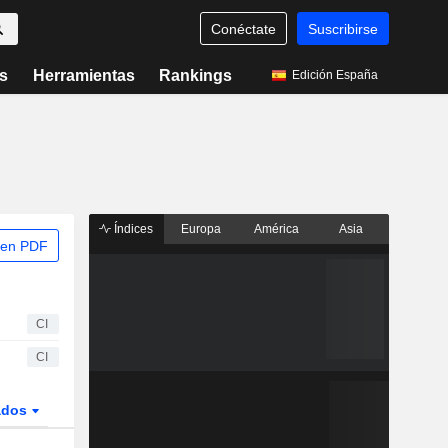
Conéctate
Suscribirse
s
Herramientas
Rankings
Edición España
Índices
Europa
América
Asia
 en PDF
CI
CI
ados