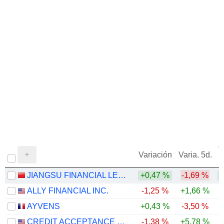
V
Variación
Varia. 5d.
JIANGSU FINANCIAL LEASING CO., LTD.
+0,47 %
-1,69 %
ALLY FINANCIAL INC.
-1,25 %
+1,66 %
+
AYVENS
+0,43 %
-3,50 %
+
CREDIT ACCEPTANCE CORPORATION
-1,38 %
+5,78 %
+