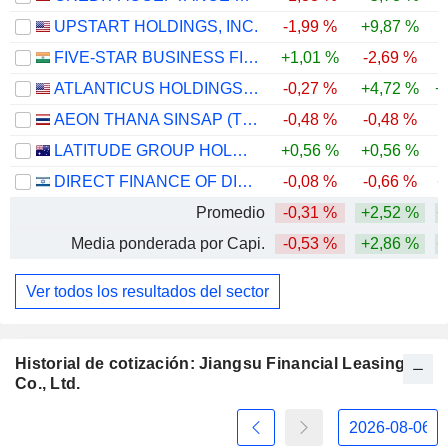
UPSTART HOLDINGS, INC.
-1,99 %
+9,87 %
-
FIVE-STAR BUSINESS FINANCE LIMITED
+1,01 %
-2,69 %
ATLANTICUS HOLDINGS CORPORATION
-0,27 %
+4,72 %
+
AEON THANA SINSAP (THAILAND)
-0,48 %
-0,48 %
LATITUDE GROUP HOLDINGS LIMITED
+0,56 %
+0,56 %
-
DIRECT FINANCE OF DIRECT GROUP (2006) LTD
-0,08 %
-0,66 %
+
Promedio
-0,31 %
+2,52 %
+
Media ponderada por Capi.
-0,53 %
+2,86 %
+
Ver todos los resultados del sector
Historial de cotización: Jiangsu Financial Leasing
Co., Ltd.