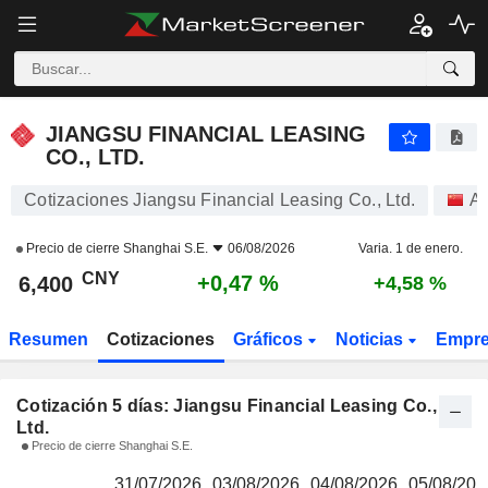
JIANGSU FINANCIAL LEASING CO., LTD.
6,400
¥
JIANGSU FINANCIAL LEASING
CO., LTD.
Cotizaciones Jiangsu Financial Leasing Co., Ltd.
Ac
Precio de cierre
Shanghai S.E.
06/08/2026
Varia. 1 de enero.
CNY
+0,47 %
6,400
+4,58 %
Resumen
Cotizaciones
Gráficos
Noticias
Empr
Cotización 5 días: Jiangsu Financial Leasing Co.,
Ltd.
Precio de cierre Shanghai S.E.
31/07/2026
03/08/2026
04/08/2026
05/08/202