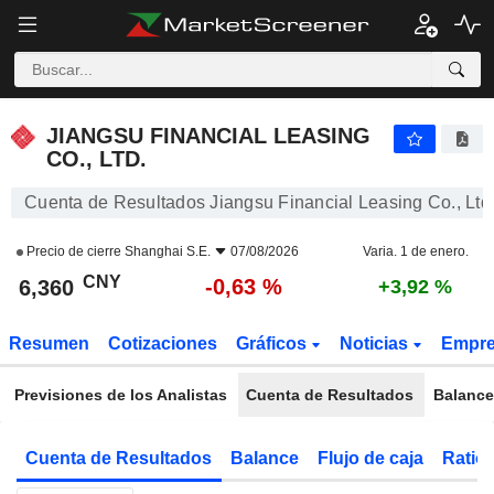
JIANGSU FINANCIAL LEASING CO., LTD.
6,360
¥
-0,63 %
JIANGSU FINANCIAL LEASING
CO., LTD.
Cuenta de Resultados Jiangsu Financial Leasing Co., Ltd
Precio de cierre
Shanghai S.E.
07/08/2026
Varia. 1 de enero.
CNY
-0,63 %
6,360
+3,92 %
Resumen
Cotizaciones
Gráficos
Noticias
Empr
Previsiones de los Analistas
Cuenta de Resultados
Balance
Cuenta de Resultados
Balance
Flujo de caja
Ratios