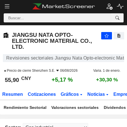
JIANGSU NATA OPTO-ELECTRONIC MATERIAL CO., LTD.
55,90
¥
+5,17 %
JIANGSU NATA OPTO-
ELECTRONIC MATERIAL CO.,
LTD.
Revisiones sectoriales Jiangsu Nata Opto-electronic Materi
Precio de cierre
Shenzhen S.E.
06/08/2026
Varia. 1 de enero.
CNY
+5,17 %
55,90
+30,30 %
Resumen
Cotizaciones
Gráficos
Noticias
Empr
Rendimiento Sectorial
Valoraciones sectoriales
Dividendos 