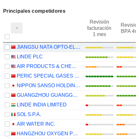
Principales competidores
Revisión
Revisió
facturación
BPA 4m
1 mes
JIANGSU NATA OPTO-ELECTRONIC MATERIAL CO., LTD.
LINDE PLC
AIR PRODUCTS & CHEMICALS, INC.
PERIC SPECIAL GASES CO., LTD.
NIPPON SANSO HOLDINGS CORPORATION
GUANGZHOU GUANGGANG GASES & ENERGY CO.,LTD.
LINDE INDIA LIMITED
SOL S.P.A.
AIR WATER INC.
HANGZHOU OXYGEN PLANT GROUP CO., LTD.