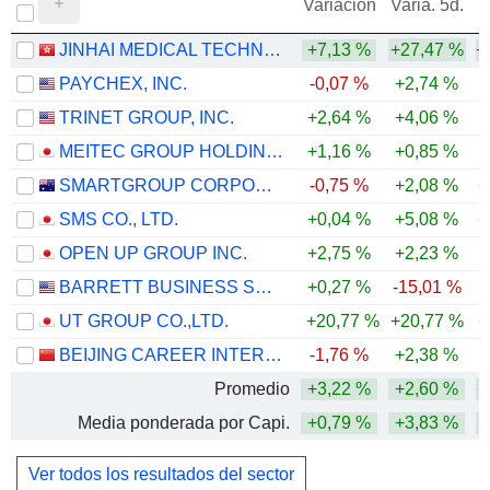
Variación
Varia. 5d.
JINHAI MEDICAL TECHNOLOGY LIMITED
+7,13 %
+27,47 %
+
PAYCHEX, INC.
-0,07 %
+2,74 %
-
TRINET GROUP, INC.
+2,64 %
+4,06 %
MEITEC GROUP HOLDINGS INC.
+1,16 %
+0,85 %
SMARTGROUP CORPORATION LTD
-0,75 %
+2,08 %
+
SMS CO., LTD.
+0,04 %
+5,08 %
+
OPEN UP GROUP INC.
+2,75 %
+2,23 %
BARRETT BUSINESS SERVICES, INC.
+0,27 %
-15,01 %
-
UT GROUP CO.,LTD.
+20,77 %
+20,77 %
+
BEIJING CAREER INTERNATIONAL CO., LTD
-1,76 %
+2,38 %
-
Promedio
+3,22 %
+2,60 %
+
Media ponderada por Capi.
+0,79 %
+3,83 %
Ver todos los resultados del sector