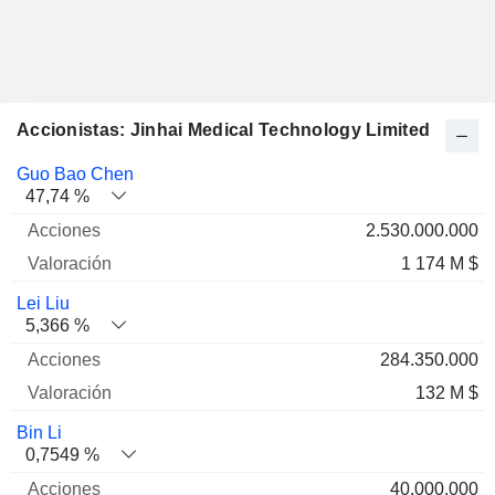
Accionistas: Jinhai Medical Technology Limited
Nombre
Acciones
%
Valoración
Guo Bao Chen
47,74 %
2.530.000.000
1 174 M $
Lei Liu
5,366 %
284.350.000
132 M $
Bin Li
0,7549 %
40.000.000