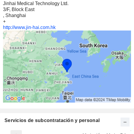
Jinhai Medical Technology Ltd.
3/F, Block East
, Shanghai
+
http://www.jin-hai.com.hk
Servicios de subcontratación y personal
V