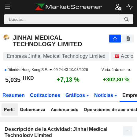
JINHAI MEDICAL TECHNOLOGY LIMITED
5,035
$
+7,13 %
JINHAI MEDICAL
TECHNOLOGY LIMITED
Empresa Jinhai Medical Technology Limited
Accion
Diferido
Hong Kong S.E.
09:24:43 10/08/2026
Varia. 1 de enero.
HKD
+7,13 %
5,035
+302,80 %
Resumen
Cotizaciones
Gráficos
Noticias
Empr
Perfil
Gobernanza
Accionariado
Operaciones de accionis
Descripción de la Actividad: Jinhai Medical
Technology Limited