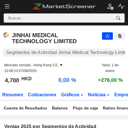
JINHAI MEDICAL TECHNOLOGY LIMITED
4,700
$
0,00 %
JINHAI MEDICAL
TECHNOLOGY LIMITED
Segmentos de Actividad Jinhai Medical Technology Limit
Mercado cerrado -
Hong Kong S.E.
Varia. 1 de
10:08:13 07/08/2026
enero.
HKD
0,00 %
4,700
+276,00 %
Resumen
Cotizaciones
Gráficos
Noticias
Empr
Cuenta de Resultados
Balance
Flujo de caja
Ratios finan
Ventas 2025 por Segmentos de Actividad