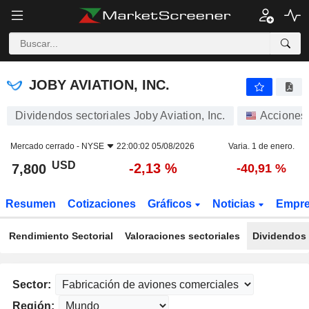
JOBY AVIATION, INC.
7,800
$
-2,13 %
JOBY AVIATION, INC.
Dividendos sectoriales Joby Aviation, Inc.
Acciones
Mercado cerrado -
NYSE
22:00:02 05/08/2026
Varia. 1 de enero.
USD
-2,13 %
7,800
-40,91 %
Resumen
Cotizaciones
Gráficos
Noticias
Empr
Rendimiento Sectorial
Valoraciones sectoriales
Dividendos 
Sector:
Región: