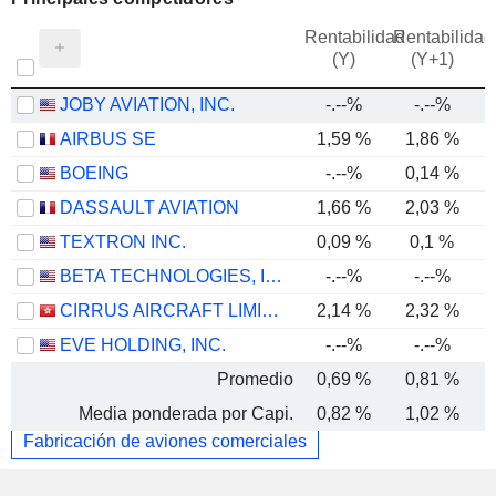
Rentabilidad
Rentabilidad
(Y)
(Y+1)
JOBY AVIATION, INC.
-.--%
-.--%
AIRBUS SE
1,59 %
1,86 %
BOEING
-.--%
0,14 %
-
DASSAULT AVIATION
1,66 %
2,03 %
TEXTRON INC.
0,09 %
0,1 %
BETA TECHNOLOGIES, INC.
-.--%
-.--%
CIRRUS AIRCRAFT LIMITED
2,14 %
2,32 %
EVE HOLDING, INC.
-.--%
-.--%
Promedio
0,69 %
0,81 %
-
Media ponderada por Capi.
0,82 %
1,02 %
-
Fabricación de aviones comerciales