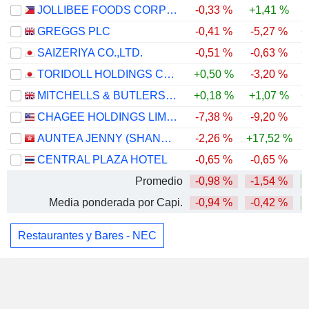
JOLLIBEE FOODS CORPORATION
-0,33 %
+1,41 %
GREGGS PLC
-0,41 %
-5,27 %
+
SAIZERIYA CO.,LTD.
-0,51 %
-0,63 %
+
TORIDOLL HOLDINGS CORPORATION
+0,50 %
-3,20 %
MITCHELLS & BUTLERS PLC
+0,18 %
+1,07 %
+
CHAGEE HOLDINGS LIMITED
-7,38 %
-9,20 %
AUNTEA JENNY (SHANGHAI) INDUSTRIAL CO., LTD.
-2,26 %
+17,52 %
+
CENTRAL PLAZA HOTEL
-0,65 %
-0,65 %
Promedio
-0,98 %
-1,54 %
Media ponderada por Capi.
-0,94 %
-0,42 %
Restaurantes y Bares - NEC