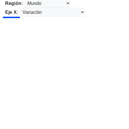
Región:
Eje X: