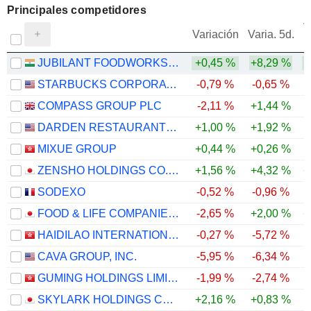
Principales competidores
V
Variación
Varia. 5d.
JUBILANT FOODWORKS LIMITED
+0,45 %
+8,29 %
STARBUCKS CORPORATION
-0,79 %
-0,65 %
COMPASS GROUP PLC
-2,11 %
+1,44 %
DARDEN RESTAURANTS, INC.
+1,00 %
+1,92 %
MIXUE GROUP
+0,44 %
+0,26 %
ZENSHO HOLDINGS CO., LTD.
+1,56 %
+4,32 %
+
SODEXO
-0,52 %
-0,96 %
FOOD & LIFE COMPANIES LTD.
-2,65 %
+2,00 %
+
HAIDILAO INTERNATIONAL HOLDING LTD.
-0,27 %
-5,72 %
CAVA GROUP, INC.
-5,95 %
-6,34 %
-
GUMING HOLDINGS LIMITED
-1,99 %
-2,74 %
SKYLARK HOLDINGS CO., LTD.
+2,16 %
+0,83 %