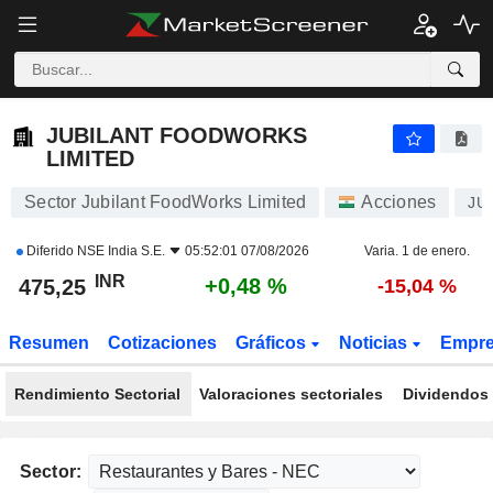
JUBILANT FOODWORKS LIMITED
475,15
₹
+0,45 %
JUBILANT FOODWORKS
LIMITED
Sector Jubilant FoodWorks Limited
Acciones
JU
Diferido
NSE India S.E.
05:52:01 07/08/2026
Varia. 1 de enero.
INR
+0,48 %
475,25
-15,04 %
Resumen
Cotizaciones
Gráficos
Noticias
Empr
Rendimiento Sectorial
Valoraciones sectoriales
Dividendos 
Sector: