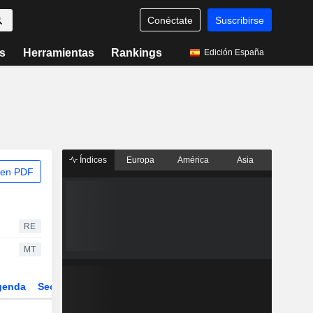
Conéctate
Suscribirse
s
Herramientas
Rankings
Edición España
Índices
Europa
América
Asia
 en PDF
RE
MT
genda
Sector
Derivados
ETFs