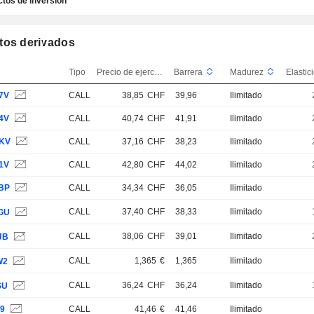
tos de inversión
tos derivados
Tipo
Precio de ejercicio
Barrera
Madurez
7V
CALL
38,85
CHF
39,96
Ilimitado
4V
CALL
40,74
CHF
41,91
Ilimitado
KV
CALL
37,16
CHF
38,23
Ilimitado
1V
CALL
42,80
CHF
44,02
Ilimitado
BP
CALL
34,34
CHF
36,05
Ilimitado
CALL
37,40
CHF
38,33
Ilimitado
GU
CALL
38,06
CHF
39,01
Ilimitado
JB
CALL
1,365
€
1,365
Ilimitado
W2
CALL
36,24
CHF
36,24
Ilimitado
SU
L9
CALL
41,46
€
41,46
Ilimitado