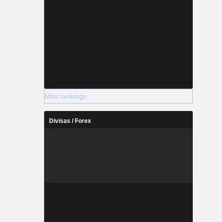
Más rankings
Divisas / Forex