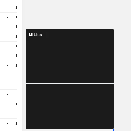
-
10
4,880
EUR
-
10
3.7 / 3.79
-
10
3.66 / 3.75
Mi Lista
-
10
4.83 / 4.92
-
10
4.79 / 4.88
-
10
4.22 / 4.31
-
10
4.25 / 4.34
-
5
9,340
EUR
-
5
7,120
EUR
-
5
8,230
EUR
-
10
3.43 / 3.52
-
1
52,16
EUR
-
10
3.88 / 3.97