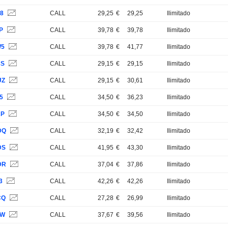
L8
CALL
29,25
€
29,25
Ilimitado
P
CALL
39,78
€
39,78
Ilimitado
W5
CALL
39,78
€
41,77
Ilimitado
8S
CALL
29,15
€
29,15
Ilimitado
UZ
CALL
29,15
€
30,61
Ilimitado
5
CALL
34,50
€
36,23
Ilimitado
RP
CALL
34,50
€
34,50
Ilimitado
DQ
CALL
32,19
€
32,42
Ilimitado
DS
CALL
41,95
€
43,30
Ilimitado
DR
CALL
37,04
€
37,86
Ilimitado
3
CALL
42,26
€
42,26
Ilimitado
CQ
CALL
27,28
€
26,99
Ilimitado
YW
CALL
37,67
€
39,56
Ilimitado