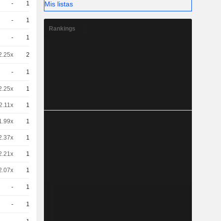
Mis listas
-
10
3.92 / 4.01
-
10
3.18 / 3.2
Rankings
-
10
3.31 / 3.33
2.25x
20
1.63 / 1.67
-
10
3.24 / 3.26
2.25x
10
3.23 / 3.37
2.11x
10
3.45 / 3.59
1.99x
10
3.66 / 3.8
2.37x
10
3.06 / 3.2
2.21x
10
3.28 / 3.42
2.07x
10
3.51 / 3.65
-
10
4,100
EUR
-
10
4,500
EUR