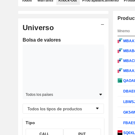
Todos
Warrants
Knock-Out
Prod apalancamiento
Produc
Produc
Universo
Mnemo
Bolsa de valores
MBAA
MBAB
MBAC
MBAA
QAOA
DBAE
Todos los países
LBWS
Todos los tipos de productos
GK54
Tipo
FBAE
SQ0X
CALL
PUT