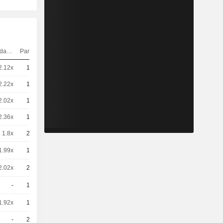
Elasticidad
Paridad
Cotización
2.12x
10
3.45 / 3.47
2.22x
10
3.28 / 3.39
2.02x
10
3.62 / 3.64
2.36x
10
3.09 / 3.2
1.8x
20
2 / 2.11
1.99x
10
3.7 / 3.72
2.02x
20
1.82 / 1.86
-
10
7.75 / 7.77
1.92x
10
3.84 / 3.86
-
20
1,780
EUR