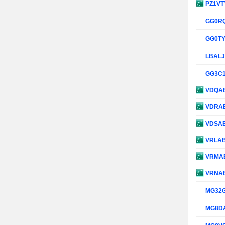
PZ1VT
GG0R
GG0T
LBAL
GG3C
VDQA
VDRA
VDSA
VRLA
VRMA
VRNA
MG32
MG8D