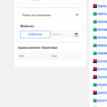
SQ0X
PE6TL
Todos los emisores
PE6T
Madurez
PN7N
Indiferente
PN7N
PN943
Apalancamiento / Elasticidad
PN94
SU1U
SU1U
SU1U
PZ1P5
SU2V
PZ1V