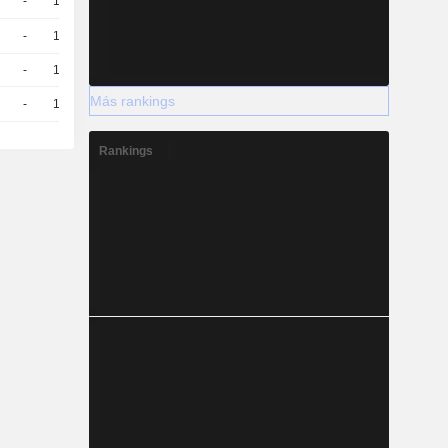
-
10
3,730
EUR
-
10
3,960
EUR
-
10
3.2 / 3.29
Más rankings
-
10
4.97 / 4.99
Rankings