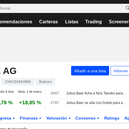
omendaciones
Carteras
Listas
Trading
Screener
 AG
Añadir a una lista
Informe
CH0102484968
Bancos
ción 5 días
Varia. 1 de enero.
30/07
Julius Baer ficha a Nira Tanoko para impulsar su crecimiento en el sudeste asiático
,79 %
+18,85 %
27/07
Julius Baer se alía con Dubái para atraer grandes fortunas internacionales
presa
Finanzas
Valoración
Consenso
Ratings
A