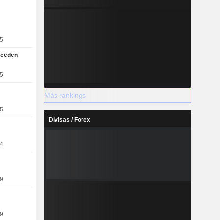
gestión de
ual incluye
ropia que
mento Bank
25
d.
reeden
25
Más rankings
25
Divisas / Forex
24
19
19