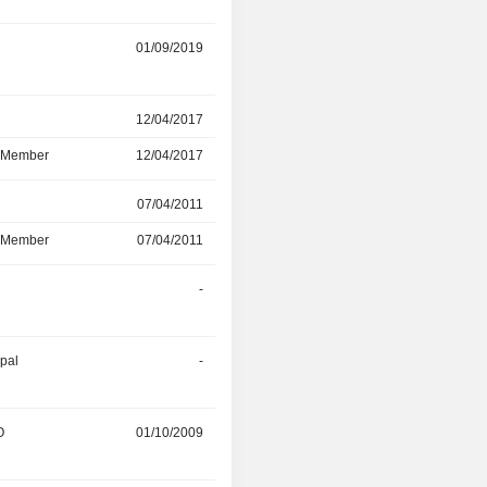
01/09/2019
01/02/2024
r
12/04/2017
13/04/2023
d Member
12/04/2017
13/04/2023
r
07/04/2011
13/04/2023
d Member
07/04/2011
13/04/2023
-
01/11/2022
ipal
-
01/10/2022
O
01/10/2009
01/07/2022