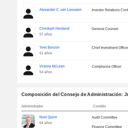
Alexander C. van Leeuwen
Investor Relations Cont
Christoph Hiestand
General Counsel
57 años
Yves Bonzon
Chief Investment Office
61 años
Victoria McLean
Compliance Officer
54 años
Composición del Consejo de Administración: J
Administrador
Comités
Noel Quinn
Audit Committee
64 años
Finance Committee