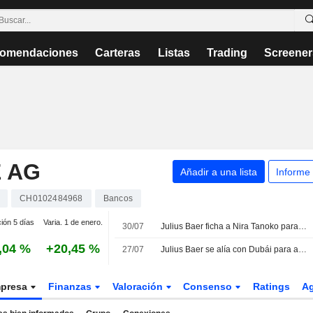
omendaciones
Carteras
Listas
Trading
Screener
 AG
Añadir a una lista
Informe
CH0102484968
Bancos
ción 5 días
Varia. 1 de enero.
30/07
Julius Baer ficha a Nira Tanoko para impulsar su crecimiento en el sudeste asiático
,04 %
+20,45 %
27/07
Julius Baer se alía con Dubái para atraer grandes fortunas internacionales
presa
Finanzas
Valoración
Consenso
Ratings
A