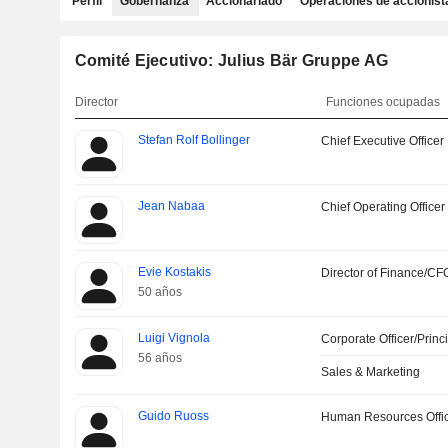
Perfil
Gobernanza
Accionariado
Operaciones de accionist
Comité Ejecutivo: Julius Bär Gruppe AG
Director
Funciones ocupadas
Stefan Rolf Bollinger
Chief Executive Officer
Jean Nabaa
Chief Operating Officer
Evie Kostakis
Director of Finance/CF
50 años
Luigi Vignola
Corporate Officer/Princ
56 años
Sales & Marketing
Guido Ruoss
Human Resources Offi