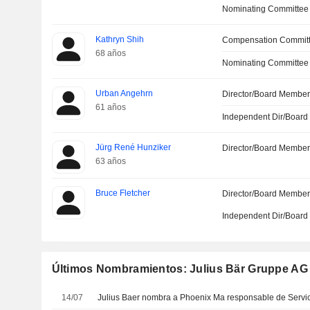
Nominating Committee
Kathryn Shih
Compensation Commit
68 años
Nominating Committee
Urban Angehrn
Director/Board Membe
61 años
Independent Dir/Boar
Jürg René Hunziker
Director/Board Membe
63 años
Bruce Fletcher
Director/Board Membe
Independent Dir/Boar
Últimos Nombramientos: Julius Bär Gruppe AG
14/07