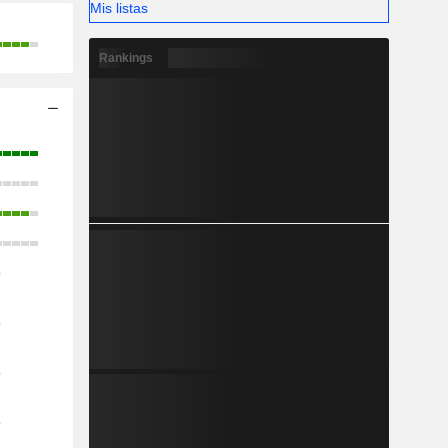
Mis listas
Rankings
o
o
o
o