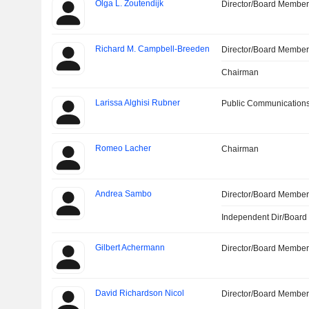
Olga L. Zoutendijk
Director/Board Membe
Richard M. Campbell-Breeden
Director/Board Membe
Chairman
Larissa Alghisi Rubner
Public Communications
Romeo Lacher
Chairman
Andrea Sambo
Director/Board Membe
Independent Dir/Boar
Gilbert Achermann
Director/Board Membe
David Richardson Nicol
Director/Board Membe