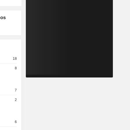
los
18
8
7
2
6