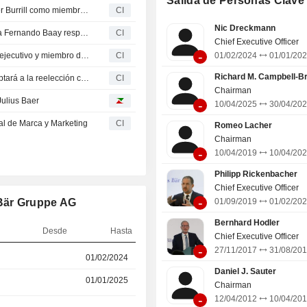
Salida de Personas Clave
que comprende GAM y el negocio de 
Julius Baer Group Ltd. anuncia el nombramiento de Peter Burrill como miembro del Comité Ejecutivo
CI
activos de la marca Julius Baer, el c
Nic Dreckmann
Oversea-Chinese Banking Corporation Limited nombra a Fernando Baay responsable de banca privada en Indonesia
CI
el negocio de fondos de marca p
Chief Executive Officer
anteriormente formaba parte del seg
-
Julius Baer Group Ltd nombra a Colin Bell consejero no ejecutivo y miembro de los comités de Gobierno y Riesgos y de Desarrollo e Innovación, con efecto a partir del 9 de abril de 2026
CI
01/02/2024
01/01/20
Julius Baer de Julius Baer Holding Lt
Richard M. Campbell-B
Julius Baer Group Ltd anuncia que Olga Zoutendijk no optará a la reelección como consejera
CI
Chairman
Julius Baer
-
10/04/2025
30/04/20
al de Marca y Marketing
CI
Romeo Lacher
Chairman
-
10/04/2019
10/04/20
Philipp Rickenbacher
Chief Executive Officer
-
 Bär Gruppe AG
01/09/2019
01/02/20
Bernhard Hodler
Desde
Hasta
Chief Executive Officer
-
27/11/2017
31/08/20
01/02/2024
01/01/2025
Daniel J. Sauter
01/01/2025
13/04/2026
Chairman
-
12/04/2012
10/04/20