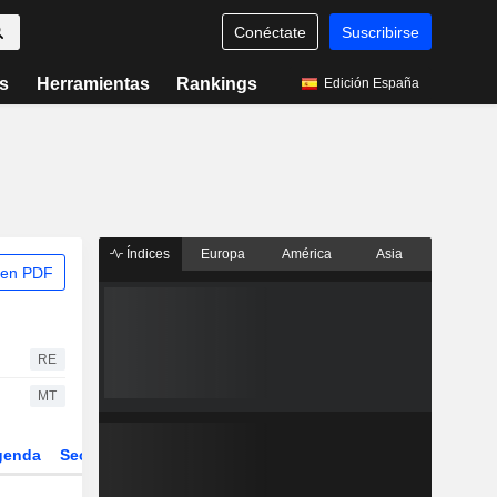
Conéctate
Suscribirse
s
Herramientas
Rankings
Edición España
Índices
Europa
América
Asia
 en PDF
RE
MT
genda
Sector
Derivados
ETFs