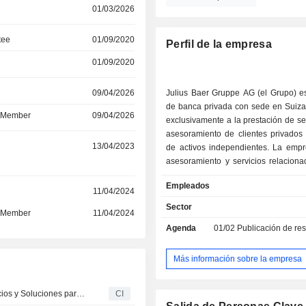
01/03/2026
tee
01/09/2020
Perfil de la empresa
01/09/2020
r
09/04/2026
Julius Baer Gruppe AG (el Grupo) e
de banca privada con sede en Suiza
d Member
09/04/2026
exclusivamente a la prestación de ser
asesoramiento de clientes privados 
r
13/04/2023
de activos independientes. La empr
asesoramiento y servicios relaciona
gestión de patrimonios y activos
Empleados
cuenta con presencia mund
r
11/04/2024
aproximadamente 60 oficinas en 
Sector
d Member
11/04/2024
países y jurisdicciones. Julius Bae
Agenda
01/02
Publicación de resultados 
se constituyó mediante la escis
negocios de Julius Baer Holding
entidades independientes, a saber: l
Más información sobre la empresa
junto con sus filiales, que comp
Julius Baer & Co Ltd como su princi
Julius Baer nombra a Phoenix Ma responsable de Servicios y Soluciones para el negocio de intermediarios en Asia
CI
operativa, y GAM Holding, junto con su