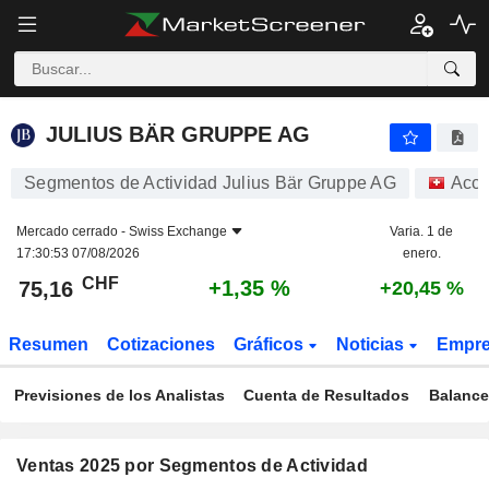
JULIUS BÄR GRUPPE AG
75,16
CHF
+1,35 %
JULIUS BÄR GRUPPE AG
Segmentos de Actividad Julius Bär Gruppe AG
Acci
Mercado cerrado -
Swiss Exchange
Varia. 1 de
17:30:53 07/08/2026
enero.
CHF
+1,35 %
75,16
+20,45 %
Resumen
Cotizaciones
Gráficos
Noticias
Empr
Previsiones de los Analistas
Cuenta de Resultados
Balance
Ventas 2025 por Segmentos de Actividad