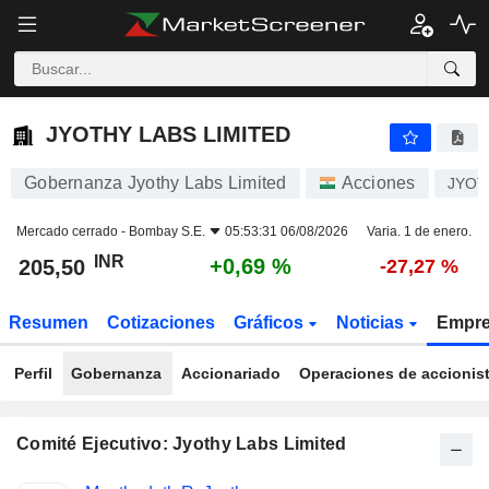
JYOTHY LABS LIMITED
205,50
₹
+0,69 %
JYOTHY LABS LIMITED
Gobernanza Jyothy Labs Limited
Acciones
JYOT
Mercado cerrado -
Bombay S.E.
05:53:31 06/08/2026
Varia. 1 de enero.
INR
+0,69 %
205,50
-27,27 %
Resumen
Cotizaciones
Gráficos
Noticias
Empr
Perfil
Gobernanza
Accionariado
Operaciones de accionis
Comité Ejecutivo: Jyothy Labs Limited
Funciones