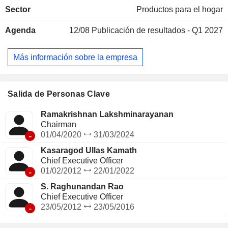
vajilla incluye pastillas, gel, líquido, estropajos, estropajos
Sector
Productos para el hogar
de acero y detergente en polvo. El segmento de cuidado de
tejidos incluye blanqueadores, potenciadores de color,
Agenda
12/08
Publicación de resultados - Q1 2027
suavizantes, detergente en polvo, detergente líquido y jabón
en pastilla. El segmento de insecticidas domésticos incluye
espirales, líquidos, raquetas y aerosoles repelentes de
Más información sobre la empresa
mosquitos. El segmento de cuidado personal incluye jabón
corporal, pasta de dientes, desodorantes, talco, loción para
después del afeitado y jabón de manos. El segmento
«Otros» incluye servicios de lavandería, varitas de incienso,
Salida de Personas Clave
limpiadores de inodoros y limpiadores de suelos. A través
de su marca Fabric Spa, la empresa también ofrece
Ramakrishnan Lakshminarayanan
servicios de lavandería y tintorería.
Chairman
-
01/04/2020
31/03/2024
Kasaragod Ullas Kamath
Chief Executive Officer
-
01/02/2012
22/01/2022
S. Raghunandan Rao
Chief Executive Officer
-
23/05/2012
23/05/2016