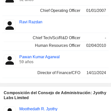
Chief Operating Officer
01/01/2007
Ravi Razdan
Chief Tech/Sci/R&D Officer
-
Human Resources Officer
02/04/2010
Pawan Kumar Agarwal
59 años
Director of Finance/CFO
14/11/2024
Composición del Consejo de Administración: Jyothy
Labs Limited
Administrador
Comités
Moothedath R. Jyothy