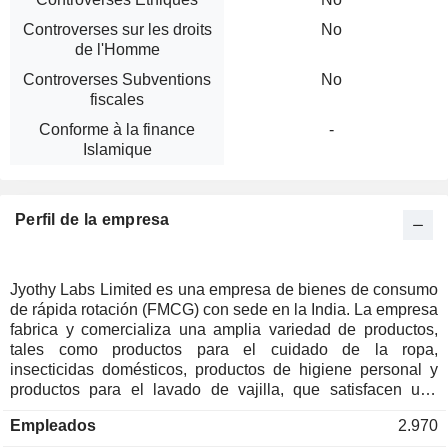
Controverses sur les droits
No
de l'Homme
Controverses Subventions
No
fiscales
Conforme à la finance
-
Islamique
Perfil de la empresa
Jyothy Labs Limited es una empresa de bienes de consumo
de rápida rotación (FMCG) con sede en la India. La empresa
fabrica y comercializa una amplia variedad de productos,
tales como productos para el cuidado de la ropa,
insecticidas domésticos, productos de higiene personal y
productos para el lavado de vajilla, que satisfacen una
amplia gama de necesidades y preferencias de los
Empleados
2.970
consumidores. El segmento de productos para el lavado de