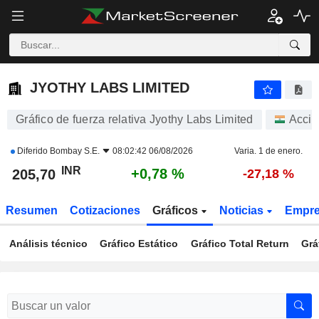
JYOTHY LABS LIMITED
205,70
₹
+0,78 %
JYOTHY LABS LIMITED
Gráfico de fuerza relativa Jyothy Labs Limited
Accio
Diferido
Bombay S.E.
08:02:42 06/08/2026
Varia. 1 de enero.
INR
+0,78 %
205,70
-27,18 %
Resumen
Cotizaciones
Gráficos
Noticias
Empr
Análisis técnico
Gráfico Estático
Gráfico Total Return
Grá