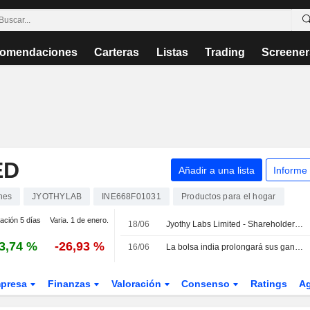
omendaciones
Carteras
Listas
Trading
Screener
ED
Añadir a una lista
Informe
nes
JYOTHYLAB
INE668F01031
Productos para el hogar
iación 5 días
Varia. 1 de enero.
18/06
Jyothy Labs Limited - Shareholder/Analyst Call
3,74 %
-26,93 %
16/06
La bolsa india prolongará sus ganancias tras el acuerdo de paz entre Estados Unidos e Irán
presa
Finanzas
Valoración
Consenso
Ratings
A