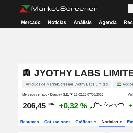
Mercado
Noticias
Análisis
Agenda
Rec
JYOTHY LABS LIMIT
Artículos de MarketScreener Jyothy Labs Limited
Accio
Mercado cerrado -
Bombay S.E.
12:02:23 07/08/2026
Var
206,45
+0,32 %
INR
+
Resumen
Cotizaciones
Gráficos
Noticias
Em