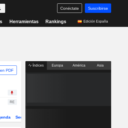
Conéctate
Suscribirse
s
Herramientas
Rankings
Edición España
Índices
Europa
América
Asia
 en PDF
RE
genda
Sector
Derivados
ETFs