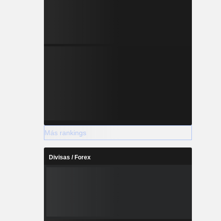
Más rankings
Divisas / Forex