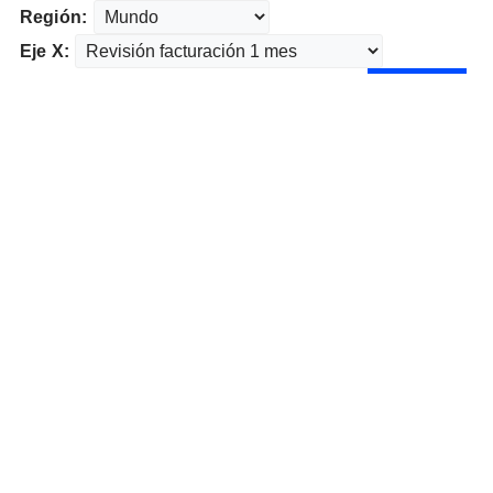
Región:
Eje X: