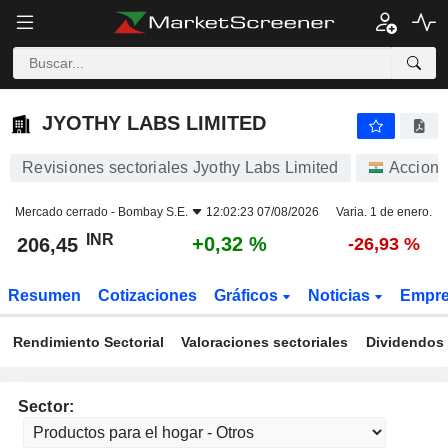
JYOTHY LABS LIMITED
206,45
₹
+0,32 %
JYOTHY LABS LIMITED
Revisiones sectoriales Jyothy Labs Limited
Accione
Mercado cerrado -
Bombay S.E.
12:02:23 07/08/2026
Varia. 1 de enero.
INR
+0,32 %
206,45
-26,93 %
Resumen
Cotizaciones
Gráficos
Noticias
Empr
Rendimiento Sectorial
Valoraciones sectoriales
Dividendos 
Sector: