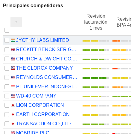
Principales competidores
Revisión
Revisió
facturación
BPA 4m
1 mes
JYOTHY LABS LIMITED
RECKITT BENCKISER GROUP PLC
CHURCH & DWIGHT CO., INC.
THE CLOROX COMPANY
REYNOLDS CONSUMER PRODUCTS INC.
PT UNILEVER INDONESIA TBK
WD-40 COMPANY
LION CORPORATION
EARTH CORPORATION
TRANSACTION CO.,LTD.
MCBRIDE PLC