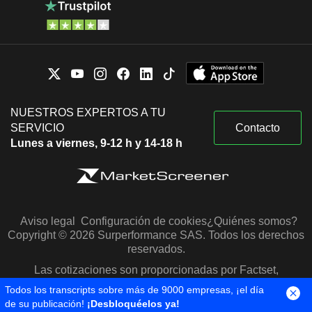
NUESTROS EXPERTOS A TU
SERVICIO
Contacto
Lunes a viernes, 9-12 h y 14-18 h
Aviso legal
Configuración de cookies
¿Quiénes somos?
Copyright © 2026 Surperformance SAS. Todos los derechos
reservados.
Las cotizaciones son proporcionadas por Factset,
Morningstar y S&P Capital IQ
Todos los transcripts sobre más de 9000 empresas, ¡el día
de su publicación!
¡Desbloquéelos ya!