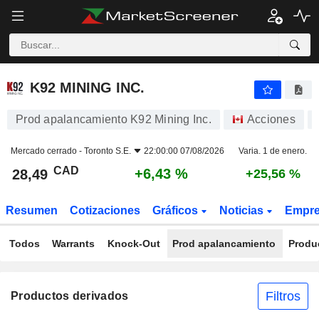
K92 MINING INC.
28,49
$
+6,43 %
K92 MINING INC.
Prod apalancamiento K92 Mining Inc.
Acciones
Mercado cerrado -
Toronto S.E.
22:00:00 07/08/2026
Varia. 1 de enero.
CAD
+6,43 %
28,49
+25,56 %
Resumen
Cotizaciones
Gráficos
Noticias
Empr
Todos
Warrants
Knock-Out
Prod apalancamiento
Produ
Filtros
Productos derivados