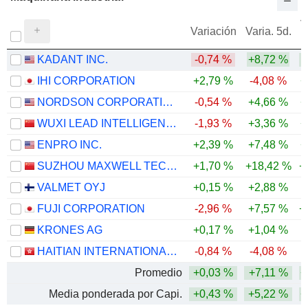
V
Variación
Varia. 5d.
KADANT INC.
-0,74 %
+8,72 %
IHI CORPORATION
+2,79 %
-4,08 %
+
NORDSON CORPORATION
-0,54 %
+4,66 %
+
WUXI LEAD INTELLIGENT EQUIPMENT CO.,LTD.
-1,93 %
+3,36 %
+
ENPRO INC.
+2,39 %
+7,48 %
+
SUZHOU MAXWELL TECHNOLOGIES CO., LTD.
+1,70 %
+18,42 %
+
VALMET OYJ
+0,15 %
+2,88 %
-
FUJI CORPORATION
-2,96 %
+7,57 %
+
KRONES AG
+0,17 %
+1,04 %
HAITIAN INTERNATIONAL HOLDINGS LIMITED
-0,84 %
-4,08 %
Promedio
+0,03 %
+7,11 %
+
Media ponderada por Capi.
+0,43 %
+5,22 %
+