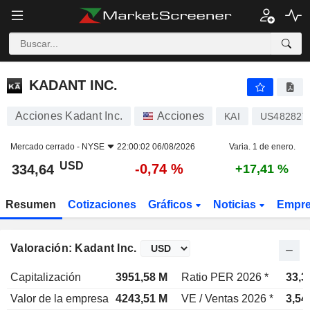
KADANT INC.
334,64
$
-0,74 %
KADANT INC.
Acciones Kadant Inc.
Acciones
KAI
US48282T
Mercado cerrado -
NYSE
22:00:02 06/08/2026
Varia. 1 de enero.
USD
-0,74 %
334,64
+17,41 %
Resumen
Cotizaciones
Gráficos
Noticias
Empr
Valoración: Kadant Inc.
Capitalización
3951,58 M
Ratio PER 2026 *
33,3
Valor de la empresa
4243,51 M
VE / Ventas 2026 *
3,54