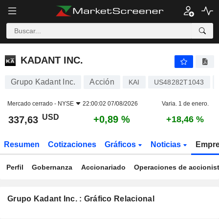
KADANT INC.
337,63
$
+0,89 %
KADANT INC.
Grupo Kadant Inc.
Acción
KAI
US48282T1043
Mercado cerrado -
NYSE
22:00:02 07/08/2026
Varia. 1 de enero.
USD
+0,89 %
337,63
+18,46 %
Resumen
Cotizaciones
Gráficos
Noticias
Empr
Perfil
Gobernanza
Accionariado
Operaciones de accionis
Grupo Kadant Inc. : Gráfico Relacional