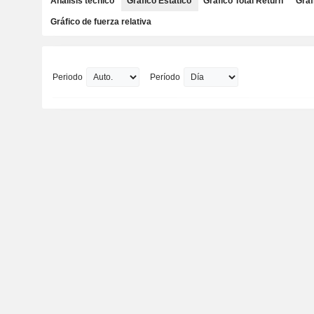
Análisis técnico
Gráfico Estático
Gráfico Total Return
Gráf
Gráfico de fuerza relativa
Periodo
Período