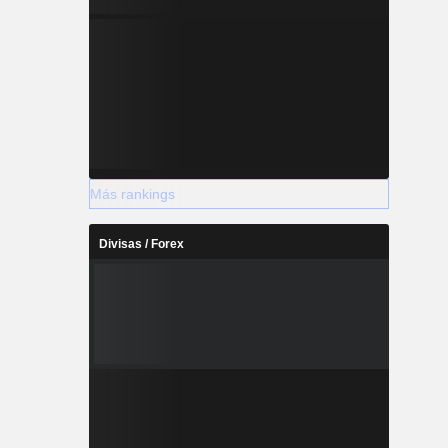
Más rankings
Divisas / Forex