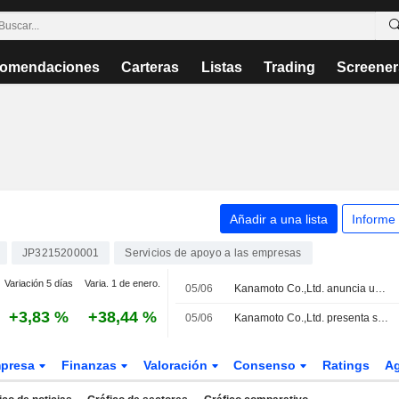
omendaciones
Carteras
Listas
Trading
Screener
Añadir a una lista
Informe
JP3215200001
Servicios de apoyo a las empresas
Variación 5 días
Varia. 1 de enero.
05/06
Kanamoto Co.,Ltd. anuncia una ampliación de su programa de recompra de acciones.
+3,83 %
+38,44 %
05/06
Kanamoto Co.,Ltd. presenta sus previsiones de resultados consolidados para el ejercicio fiscal que finaliza el 31 de octubre de 2026
presa
Finanzas
Valoración
Consenso
Ratings
A