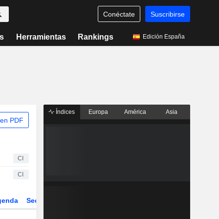
Conéctate
Suscribirse
s
Herramientas
Rankings
Edición España
Índices
Europa
América
Asia
 en PDF
CI
CI
genda
Sector
Derivados
ETFs