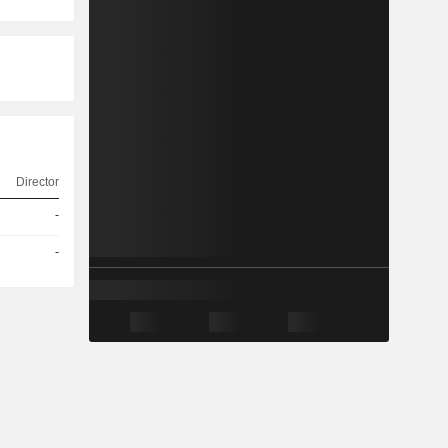
Director
-
-