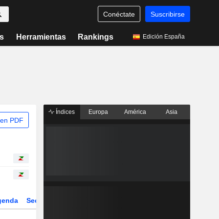
Conéctate
Suscribirse
s
Herramientas
Rankings
Edición España
Índices
Europa
América
Asia
 en PDF
genda
Sector
Derivados