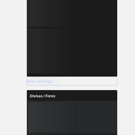
Más rankings
Divisas / Forex