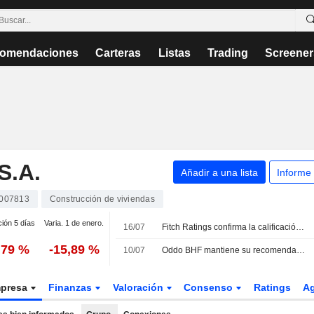
omendaciones
Carteras
Listas
Trading
Screener
.A.
Añadir a una lista
Informe
007813
Construcción de viviendas
ción 5 días
Varia. 1 de enero.
16/07
Fitch Ratings confirma la calificación de Kaufman & Broad
,79 %
-15,89 %
10/07
Oddo BHF mantiene su recomendación sobre Kaufman & Broad tras los resultados del primer semestre
presa
Finanzas
Valoración
Consenso
Ratings
A