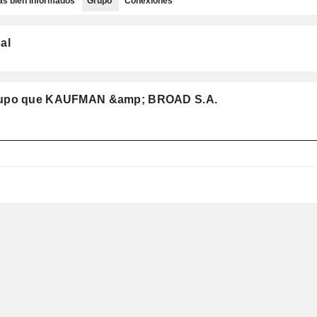
as bien informados
Grupo
Conexiones
al
 grupo que KAUFMAN &amp; BROAD S.A.