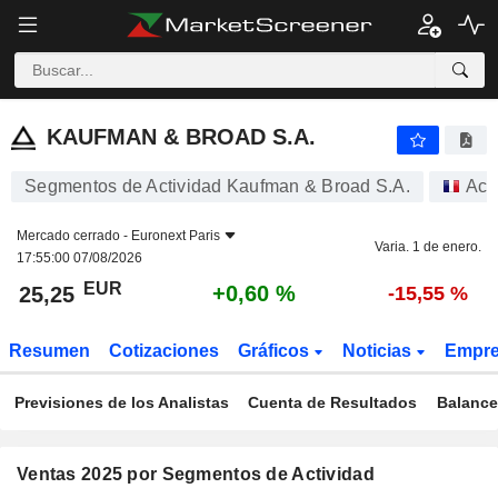
KAUFMAN & BROAD S.A.
25,25
€
+0,60 %
KAUFMAN & BROAD S.A.
Segmentos de Actividad Kaufman & Broad S.A.
Acc
Mercado cerrado -
Euronext Paris
Varia. 1 de enero.
17:55:00 07/08/2026
EUR
+0,60 %
25,25
-15,55 %
Resumen
Cotizaciones
Gráficos
Noticias
Empr
Previsiones de los Analistas
Cuenta de Resultados
Balance
Ventas 2025 por Segmentos de Actividad