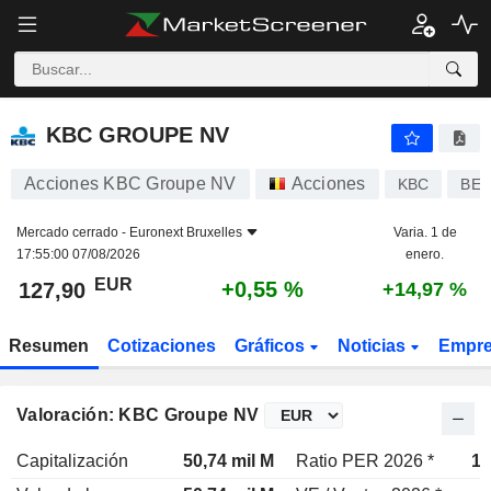
KBC GROUPE NV
127,90
€
+0,55 %
KBC GROUPE NV
Acciones KBC Groupe NV
Acciones
KBC
BE0
Mercado cerrado -
Euronext Bruxelles
Varia. 1 de
17:55:00 07/08/2026
enero.
EUR
+0,55 %
127,90
+14,97 %
Resumen
Cotizaciones
Gráficos
Noticias
Empr
Valoración: KBC Groupe NV
Capitalización
50,74 mil M
Ratio PER 2026 *
12