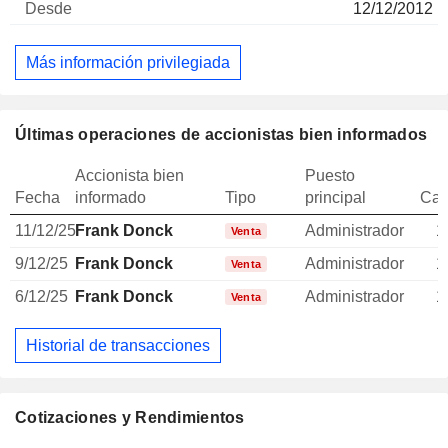
12/12/2012
Más información privilegiada
Últimas operaciones de accionistas bien informados
Accionista bien
Puesto
Fecha
informado
Tipo
principal
Can
11/12/25
Frank Donck
Administrador
1
Venta
9/12/25
Frank Donck
Administrador
1
Venta
6/12/25
Frank Donck
Administrador
1
Venta
Historial de transacciones
Cotizaciones y Rendimientos