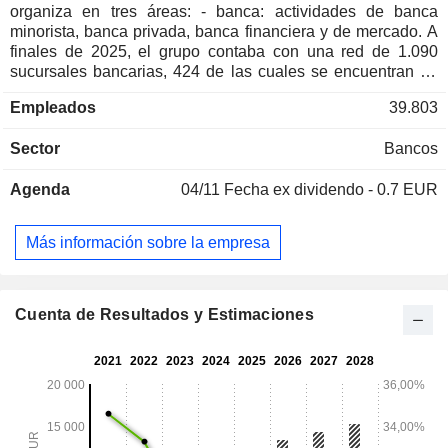
organiza en tres áreas: - banca: actividades de banca
minorista, banca privada, banca financiera y de mercado. A
finales de 2025, el grupo contaba con una red de 1.090
sucursales bancarias, 424 de las cuales se encuentran en
Bélgica. KBC Group NV gestionaba 237.900 millones de
Empleados
39.803
euros en depósitos a la vista y 208.600 millones de euros en
préstamos a la vista; - seguros: seguros no de vida (84,6 %
Sector
Bancos
de los ingresos por seguros) y seguros de vida (15,4 %); -
gestión de activos. Los ingresos se distribuyen
Agenda
04/11
Fecha ex dividendo - 0.7 EUR
geográficamente de la siguiente manera: Bélgica (58,4 %),
República Checa (20,5 %), Hungría (9,7 %), Bulgaria (7,2 %)
y Eslovaquia (4,2 %).
Más información sobre la empresa
Cuenta de Resultados y Estimaciones