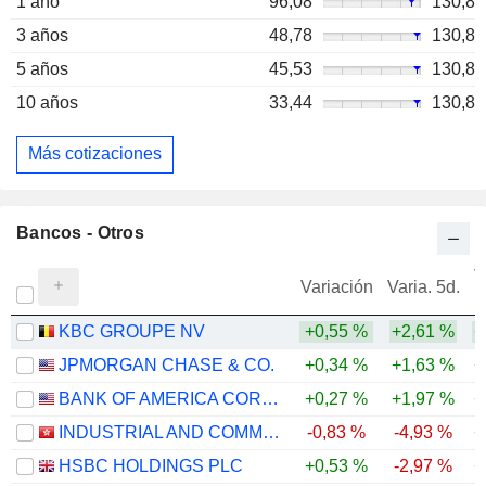
1 año
96,08
130,8
3 años
48,78
130,8
5 años
45,53
130,8
10 años
33,44
130,8
Más cotizaciones
Bancos - Otros
V
Variación
Varia. 5d.
KBC GROUPE NV
+0,55 %
+2,61 %
+
JPMORGAN CHASE & CO.
+0,34 %
+1,63 %
+
BANK OF AMERICA CORPORATION
+0,27 %
+1,97 %
+
INDUSTRIAL AND COMMERCIAL BANK OF CHINA LIMITED
-0,83 %
-4,93 %
+
HSBC HOLDINGS PLC
+0,53 %
-2,97 %
+