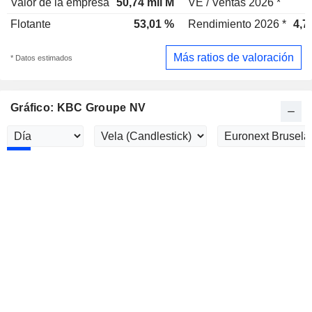
Valor de la empresa
50,74 mil M
VE / Ventas 2026 *
3
Flotante
53,01 %
Rendimiento 2026 *
4,7
Más ratios de valoración
* Datos estimados
Gráfico: KBC Groupe NV