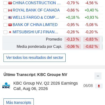
CHINA CONSTRUCTION BANK CORPORATION
-0,79 %
-4,56 %
ROYAL BANK OF CANADA
-0,66 %
+0,40 %
+
WELLS FARGO & COMPANY
+0,18 %
+0,93 %
+
BANK OF CHINA LIMITED
-0,95 %
-5,08 %
+
MITSUBISHI UFJ FINANCIAL GROUP, INC.
-0,28 %
-0,20 %
+
Promedio
-0,13 %
-0,83 %
+
Media ponderada por Capi.
-0,06 %
-0,62 %
+
Ver todos los resultados del sector
Último Transcript: KBC Groupe NV
KBC Group NV, Q2 2026 Earnings
06/08
Call, Aug 06, 2026
Más transcripts