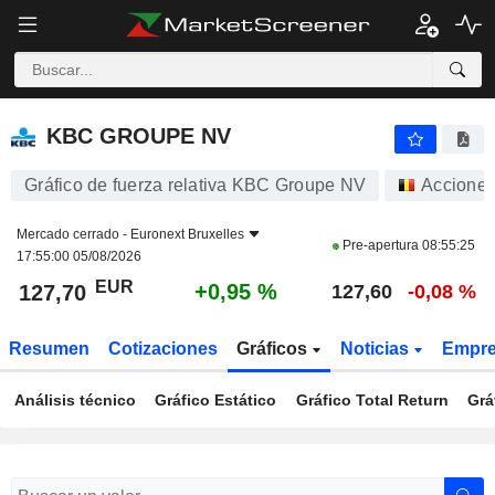
KBC GROUPE NV
127,70
€
+0,95 %
KBC GROUPE NV
Gráfico de fuerza relativa KBC Groupe NV
Accione
Mercado cerrado -
Euronext Bruxelles
Pre-apertura
08:55:25
17:55:00 05/08/2026
EUR
+0,95 %
127,70
127,60
-0,08 %
Resumen
Cotizaciones
Gráficos
Noticias
Empr
Análisis técnico
Gráfico Estático
Gráfico Total Return
Grá