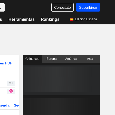
Conéctate
Suscribirse
s
Herramientas
Rankings
Edición España
Índices
Europa
América
Asia
 en PDF
MT
genda
Sector
Derivados
ETFs