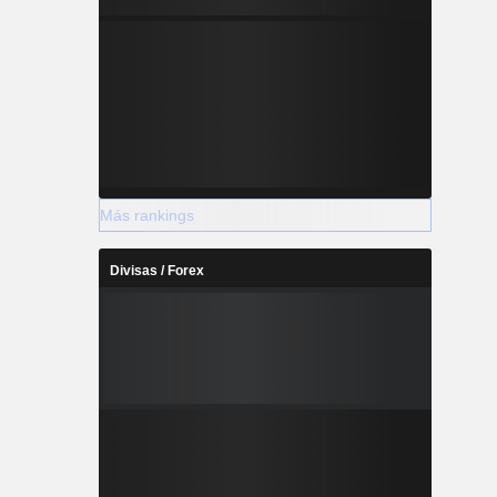
Más rankings
Divisas / Forex