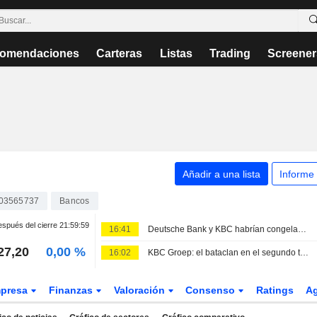
omendaciones
Carteras
Listas
Trading
Screener
Añadir a una lista
Informe
03565737
Bancos
spués del cierre
21:59:59
16:41
Deutsche Bank y KBC habrían congelado las cuentas de Radiant World en Singapur
27,20
0,00 %
16:02
KBC Groep: el bataclan en el segundo trimestre eleva las previsiones y refuerza las opciones de fusiones y adquisiciones
presa
Finanzas
Valoración
Consenso
Ratings
A