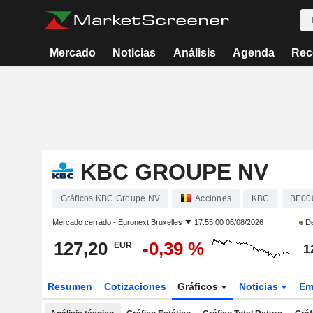
Mercado
Noticias
Análisis
Agenda
Rec
KBC GROUPE NV
Gráficos KBC Groupe NV
Acciones
KBC
BE00
Mercado cerrado -
Euronext Bruxelles
17:55:00 06/08/2026
De
127,20
-0,39 %
EUR
1
Resumen
Cotizaciones
Gráficos
Noticias
Em