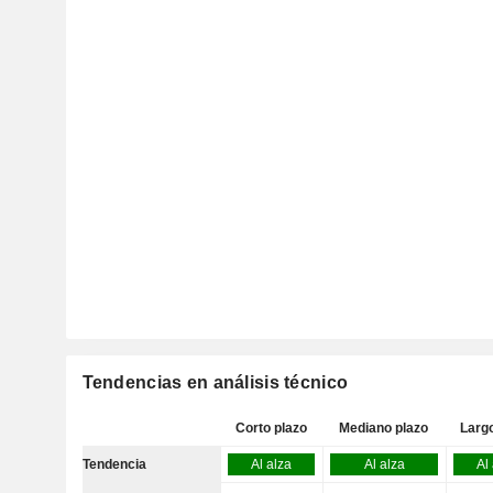
Tendencias en análisis técnico
Corto plazo
Mediano plazo
Larg
Tendencia
Al alza
Al alza
Al