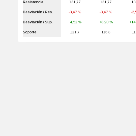
Resistencia
131,77
131,77
13
Desviación / Res.
-3,47 %
-3,47 %
-2
Desviación / Sup.
+4,52 %
+8,90 %
+14
Soporte
121,7
116,8
11