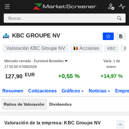
KBC GROUPE NV
127,90
€
+0,55 %
KBC GROUPE NV
Valoración KBC Groupe NV
Acciones
KBC
BE
Mercado cerrado -
Euronext Bruxelles
Varia. 1 de
17:55:00 07/08/2026
enero.
EUR
+0,55 %
127,90
+14,97 %
Resumen
Cotizaciones
Gráficos
Noticias
Empr
Ratios de Valoración
Dividendos
Valoración de la empresa: KBC Groupe NV