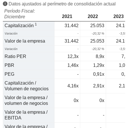
Datos ajustados al perímetro de consolidación actual
Período Fiscal:
2021
2022
2023
Diciembre
1
Capitalización
31.442
25.053
24.16
Variación
-
-20,32 %
-3,55
Valor de la empresa
31.442
25.053
24.16
Variación
-
-20,32 %
-3,55
Ratio PER
12,3x
8,9x
7,3
PBR
1,46x
1,29x
1,09
PEG
-
0,91x
0,4
Capitalización /
4,16x
2,91x
2,15
Volumen de negocios
Valor de la empresa /
0x
0x
0
volumen de negocios
Valor de la empresa /
-
-
EBITDA
Valor de la empresa /