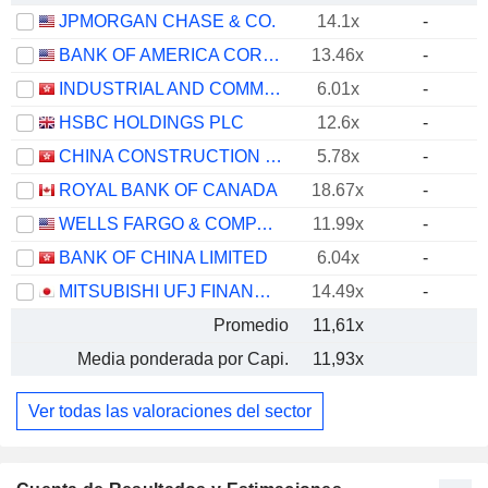
JPMORGAN CHASE & CO.
14.1x
-
BANK OF AMERICA CORPORATION
13.46x
-
INDUSTRIAL AND COMMERCIAL BANK OF CHINA LIMITED
6.01x
-
HSBC HOLDINGS PLC
12.6x
-
CHINA CONSTRUCTION BANK CORPORATION
5.78x
-
ROYAL BANK OF CANADA
18.67x
-
WELLS FARGO & COMPANY
11.99x
-
BANK OF CHINA LIMITED
6.04x
-
MITSUBISHI UFJ FINANCIAL GROUP, INC.
14.49x
-
Promedio
11,61x
Media ponderada por Capi.
11,93x
Ver todas las valoraciones del sector