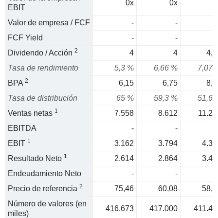
0x
0x
0
EBIT
Valor de empresa / FCF
-
-
FCF Yield
-
-
2
Dividendo / Acción
4
4
4,1
Tasa de rendimiento
5,3 %
6,66 %
7,07 
2
BPA
6,15
6,75
8,0
Tasa de distribución
65 %
59,3 %
51,6 
1
Ventas netas
7.558
8.612
11.22
EBITDA
-
-
1
EBIT
3.162
3.794
4.39
1
Resultado Neto
2.614
2.864
3.40
Endeudamiento Neto
-
-
2
Precio de referencia
75,46
60,08
58,7
Número de valores (en
416.673
417.000
411.49
miles)