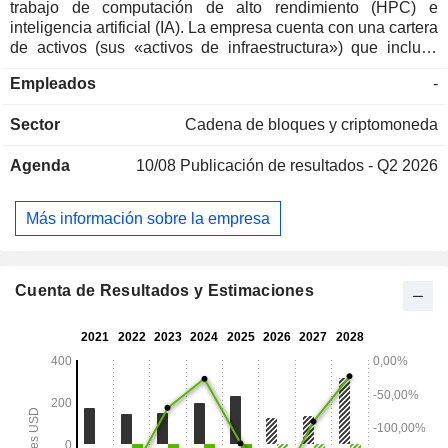
trabajo de computación de alto rendimiento (HPC) e
inteligencia artificial (IA). La empresa cuenta con una cartera
de activos (sus «activos de infraestructura») que incluye
instalaciones de generación de energía de su propiedad y
Empleados
-
bajo su gestión con centros de datos de minería de bitcoines
ubicados en el mismo emplazamiento, interconexiones de
Sector
Cadena de bloques y criptomoneda
red establecidas dentro del mercado mayorista de
electricidad de Pensilvania y capacidad hidroeléctrica 100
Agenda
10/08
Publicación de resultados - Q2 2026
% renovable en Quebec (Canadá) y en el estado de
Washington. Sus activos de infraestructura representan una
cartera de proyectos de capacidad energética de 2,2
Más información sobre la empresa
gigavatios (GW), que comprende 648 megavatios (MW) de
capacidad asegurada y 1.513 MW de capacidad prevista en
desarrollo, ubicados en Pensilvania y Washington, en los
Estados Unidos, y en Quebec, en Canadá.
Cuenta de Resultados y Estimaciones