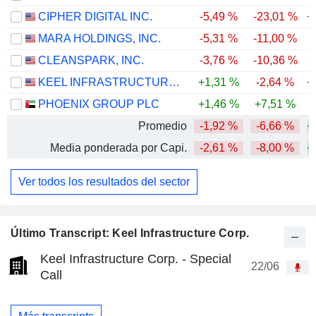
CIPHER DIGITAL INC.
-5,49 %
-23,01 %
+
MARA HOLDINGS, INC.
-5,31 %
-11,00 %
-
CLEANSPARK, INC.
-3,76 %
-10,36 %
+
KEEL INFRASTRUCTURE CORP.
+1,31 %
-2,64 %
+
PHOENIX GROUP PLC
+1,46 %
+7,51 %
-
Promedio
-1,92 %
-6,66 %
+
Media ponderada por Capi.
-2,61 %
-8,00 %
+
Ver todos los resultados del sector
Último Transcript: Keel Infrastructure Corp.
Keel Infrastructure Corp. - Special
22/06
Call