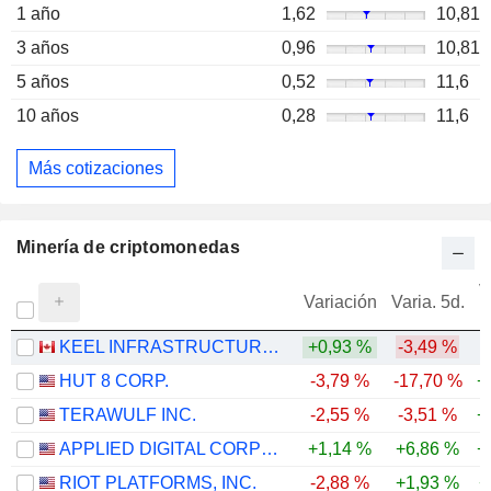
1 año
1,62
10,81
3 años
0,96
10,81
5 años
0,52
11,6
10 años
0,28
11,6
Más cotizaciones
Minería de criptomonedas
V
Variación
Varia. 5d.
KEEL INFRASTRUCTURE CORP.
+0,93 %
-3,49 %
HUT 8 CORP.
-3,79 %
-17,70 %
+
TERAWULF INC.
-2,55 %
-3,51 %
+
APPLIED DIGITAL CORPORATION
+1,14 %
+6,86 %
+
RIOT PLATFORMS, INC.
-2,88 %
+1,93 %
+