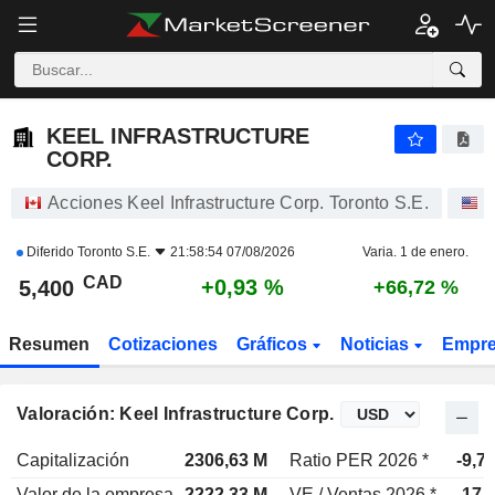
KEEL INFRASTRUCTURE CORP.
5,400
$
+0,93 %
KEEL INFRASTRUCTURE
CORP.
Acciones Keel Infrastructure Corp. Toronto S.E.
A
Diferido
Toronto S.E.
21:58:54 07/08/2026
Varia. 1 de enero.
CAD
+0,93 %
5,400
+66,72 %
Resumen
Cotizaciones
Gráficos
Noticias
Empr
Valoración: Keel Infrastructure Corp.
Capitalización
2306,63 M
Ratio PER 2026 *
-9,7
Valor de la empresa
2222,33 M
VE / Ventas 2026 *
17,