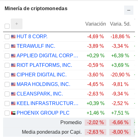
Minería de criptomonedas
V
Variación
Varia. 5d.
HUT 8 CORP.
-4,69 %
-18,86 %
+
TERAWULF INC.
-3,89 %
-3,34 %
+
APPLIED DIGITAL CORPORATION
+0,29 %
+6,39 %
+
RIOT PLATFORMS, INC.
-0,59 %
+3,69 %
+
CIPHER DIGITAL INC.
-3,60 %
-20,90 %
+
MARA HOLDINGS, INC.
-4,65 %
-9,81 %
-
CLEANSPARK, INC.
-2,63 %
-9,34 %
+
KEEL INFRASTRUCTURE CORP.
+0,39 %
-2,52 %
+
PHOENIX GROUP PLC
+1,46 %
+7,51 %
-
Promedio
-2,02 %
-6,66 %
+
Media ponderada por Capi.
-2,63 %
-8,00 %
+