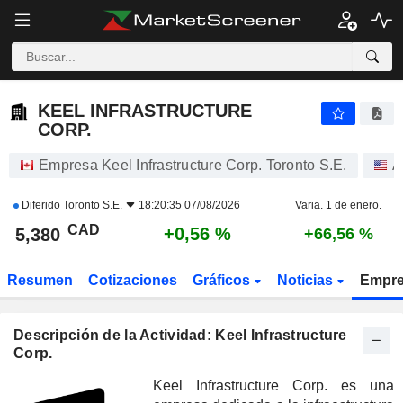
KEEL INFRASTRUCTURE CORP.
5,380
$
+0,56 %
KEEL INFRASTRUCTURE
CORP.
Empresa Keel Infrastructure Corp. Toronto S.E.
A
Diferido
Toronto S.E.
18:20:35 07/08/2026
Varia. 1 de enero.
CAD
+0,56 %
5,380
+66,56 %
Resumen
Cotizaciones
Gráficos
Noticias
Empr
Descripción de la Actividad: Keel Infrastructure
Corp.
Keel Infrastructure Corp. es una