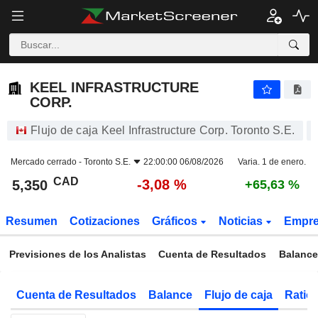
KEEL INFRASTRUCTURE CORP.
5,350
$
-3,08 %
KEEL INFRASTRUCTURE
CORP.
Flujo de caja Keel Infrastructure Corp. Toronto S.E.
Mercado cerrado -
Toronto S.E.
22:00:00 06/08/2026
Varia. 1 de enero.
CAD
-3,08 %
5,350
+65,63 %
Resumen
Cotizaciones
Gráficos
Noticias
Empr
Previsiones de los Analistas
Cuenta de Resultados
Balance
Cuenta de Resultados
Balance
Flujo de caja
Ratios