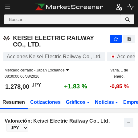
KEISEI ELECTRIC RAILWAY CO., LTD.
1.278,00
¥
+1,83 %
KEISEI ELECTRIC RAILWAY
CO., LTD.
Acciones Keisei Electric Railway Co., Ltd.
Acciones
Mercado cerrado -
Japan Exchange
Varia. 1 de
08:30:00 06/08/2026
enero.
JPY
+1,83 %
1.278,00
-0,85 %
Resumen
Cotizaciones
Gráficos
Noticias
Empr
Valoración: Keisei Electric Railway Co., Ltd.