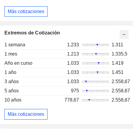
Más cotizaciones
Extremos de Cotización
1 semana
1.233
1.311
1 mes
1.213
1.335,5
Año en curso
1.033
1.419
1 año
1.033
1.451
3 años
1.033
2.558,67
5 años
975
2.558,67
10 años
778,67
2.558,67
Más cotizaciones