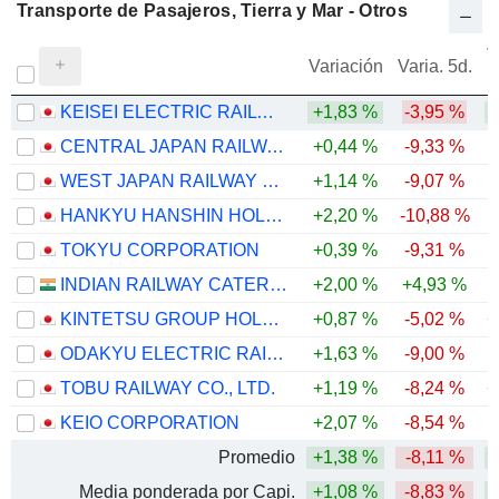
Transporte de Pasajeros, Tierra y Mar - Otros
V
Variación
Varia. 5d.
KEISEI ELECTRIC RAILWAY CO., LTD.
+1,83 %
-3,95 %
CENTRAL JAPAN RAILWAY COMPANY
+0,44 %
-9,33 %
WEST JAPAN RAILWAY COMPANY
+1,14 %
-9,07 %
-
HANKYU HANSHIN HOLDINGS, INC.
+2,20 %
-10,88 %
TOKYU CORPORATION
+0,39 %
-9,31 %
INDIAN RAILWAY CATERING & TOURISM CORPORATION LIMITED
+2,00 %
+4,93 %
-
KINTETSU GROUP HOLDINGS CO.,LTD.
+0,87 %
-5,02 %
+
ODAKYU ELECTRIC RAILWAY CO., LTD.
+1,63 %
-9,00 %
TOBU RAILWAY CO., LTD.
+1,19 %
-8,24 %
+
KEIO CORPORATION
+2,07 %
-8,54 %
Promedio
+1,38 %
-8,11 %
Media ponderada por Capi.
+1,08 %
-8,83 %