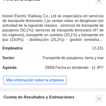
Keisei Electric Railway Co., Ltd se especializa en servicios
de transporte ferroviario. Las ventas netas se desglosan por
actividad de la siguiente manera - servicios de transporte de
pasajeros (50,1%): servicios de transporte ferroviario (47 de
los ingresos), transporte en autobús (33,1%) y transporte en
taxi (19,9%); - distribución (20,2%); - gestión inmobiliaria
(11,7%); - construcción inmobiliaria (11,3%); - otros (6,7%):
Empleados
13.231
principalmente explotación de restaurantes, hoteles y
lugares de ocio, y servicios de mantenimiento de
Sector
Transporte de pasajeros, tierra y mar
automóviles.
Agenda
29/09
Fecha ex dividendo - 11 JPY
Más información sobre la empresa
Cuenta de Resultados y Estimaciones