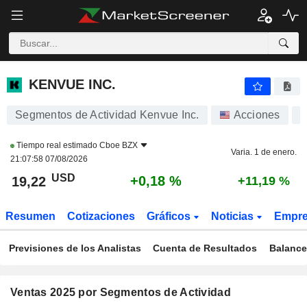
KENVUE INC.
19,22
$
+0,18 %
KENVUE INC.
Segmentos de Actividad Kenvue Inc.
Acciones
K
Tiempo real estimado
Cboe BZX
Varia. 1 de enero.
21:07:58 07/08/2026
USD
+0,18 %
19,22
+11,19 %
Resumen
Cotizaciones
Gráficos
Noticias
Empr
Previsiones de los Analistas
Cuenta de Resultados
Balance
Ventas 2025 por Segmentos de Actividad