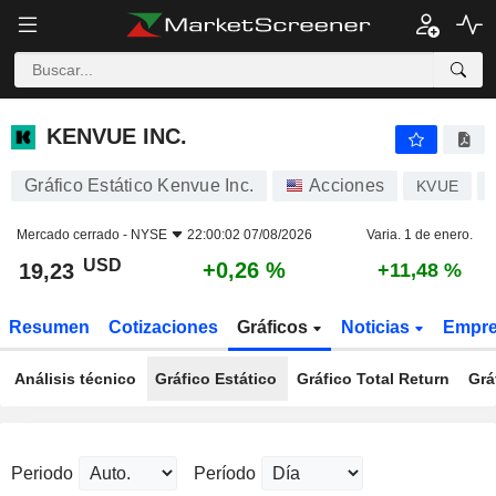
KENVUE INC.
19,23
$
+0,26 %
KENVUE INC.
Gráfico Estático Kenvue Inc.
Acciones
KVUE
Mercado cerrado -
NYSE
22:00:02 07/08/2026
Varia. 1 de enero.
USD
+0,26 %
19,23
+11,48 %
Resumen
Cotizaciones
Gráficos
Noticias
Empr
Análisis técnico
Gráfico Estático
Gráfico Total Return
Grá
Periodo
Período