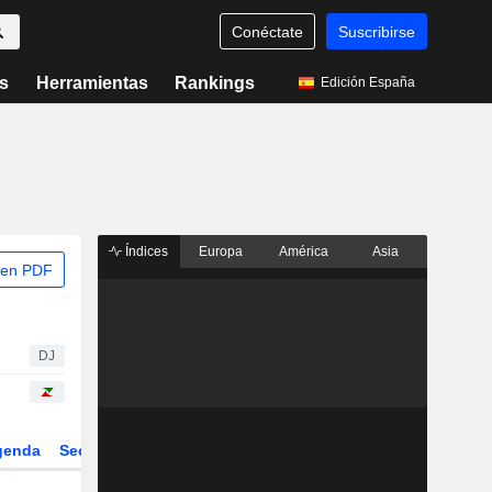
Conéctate
Suscribirse
s
Herramientas
Rankings
Edición España
Índices
Europa
América
Asia
 en PDF
DJ
genda
Sector
Derivados
ETFs