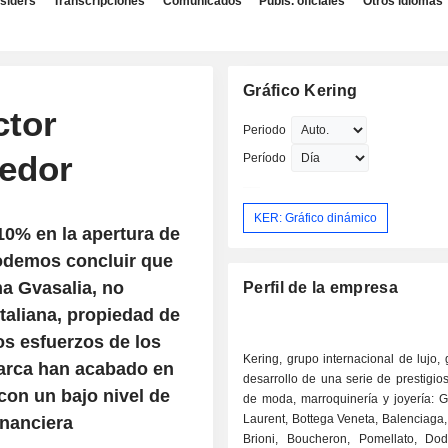
nsiders
Transcripciones
Comunicados
Publs. oficiales
Otros idiomas
Gráfico Kering
ctor
Periodo
tedor
Período
KER: Gráfico dinámico
10% en la apertura de
podemos concluir que
na Gvasalia, no
Perfil de la empresa
taliana, propiedad de
Los esfuerzos de los
Kering, grupo internacional de lujo, 
marca han acabado en
desarrollo de una serie de prestigi
con un bajo nivel de
de moda, marroquinería y joyería: G
Laurent, Bottega Veneta, Balenciaga
inanciera
Brioni, Boucheron, Pomellato, Dod