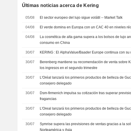
Últimas noticias acerca de Kering
05/08
El sector europeo del lujo sigue volátil -- Market Talk
04/08
El verde domina en Europa con un CAC 40 en niveles ré
04/08
La cosmética de alta gama supera a los bolsos de lujo an
consumo en China
30/07
KERING : El AlphaValue/Baader Europe continua co
30/07
Berenberg mantiene su recomendación de venta sobre Ke
los ingresos en el segundo trimestre
30/07
L'Oréal lanzará los primeros productos de belleza de Gu
consejero delegado
30/07
Dsm-firmenich impulsa su cotización tras superar previsi
fragancias
30/07
L'Oreal lanzará los primeros productos de belleza de Gu
consejero delegado
30/07
Symrise supera las previsiones de ventas gracias a la s
Norteamérica y Asia