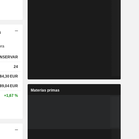
s
ra
NSERVAR
24
84,30
EUR
89,04
EUR
Materias primas
+1,67 %