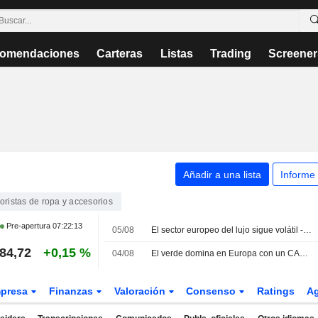
omendaciones
Carteras
Listas
Trading
Screener
Añadir a una lista
Informe
oristas de ropa y accesorios
Pre-apertura
07:22:13
05/08
El sector europeo del lujo sigue volátil -- Market Talk
84,72
+0,15 %
04/08
El verde domina en Europa con un CAC 40 en niveles récord
presa
Finanzas
Valoración
Consenso
Ratings
A