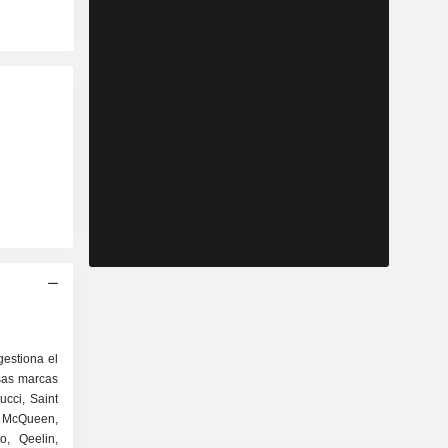
gestiona el
osas marcas
ucci, Saint
, McQueen,
o, Qeelin,