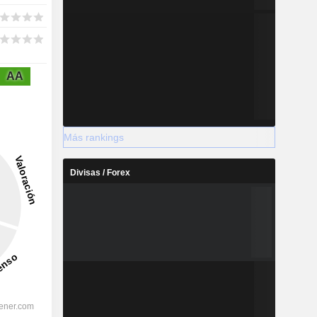
AA
Más rankings
Divisas / Forex