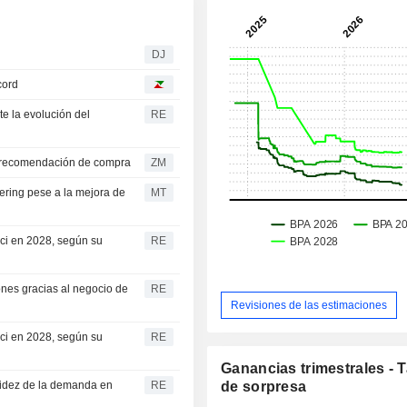
DJ
cord
te la evolución del
RE
n su recomendación de compra
ZM
ring pese a la mejora de
MT
cci en 2028, según su
RE
ones gracias al negocio de
RE
Revisiones de las estimaciones
cci en 2028, según su
RE
Ganancias trimestrales - 
olidez de la demanda en
RE
de sorpresa