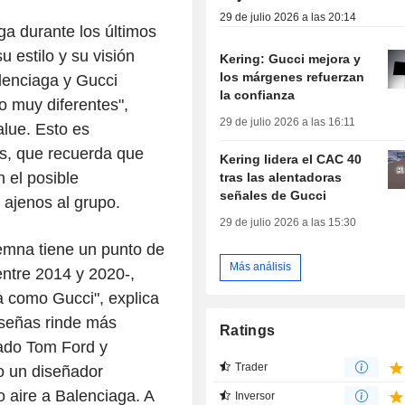
29 de julio 2026 a las 20:14
a durante los últimos
u estilo y su visión
Kering: Gucci mejora y
los márgenes refuerzan
lenciaga y Gucci
la confianza
o muy diferentes",
29 de julio 2026 a las 16:11
alue. Esto es
es, que recuerda que
Kering lidera el CAC 40
 el posible
tras las alentadoras
señales de Gucci
ajenos al grupo.
29 de julio 2026 a las 15:30
emna tiene un punto de
Más análisis
 entre 2014 y 2020-,
a como Gucci", explica
nseñas rinde más
Ratings
ado Tom Ford y
Trader
 un diseñador
o aire a Balenciaga. A
Inversor