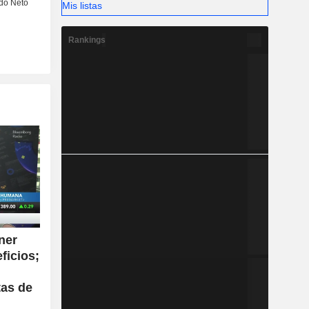
Mis listas
Rankings
ner
ficios;
tas de