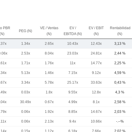
io PBR
VE / Ventas
EV /
EV / EBIT
Rentabilidad
PEG (N)
(N)
(N)
EBITDA (N)
(N)
(N)
.37x
1.34x
2.65x
10.43x
12.43x
3,13 %
0.06x
2.53x
8.04x
23.03x
24.81x
2,44 %
.61x
1.71x
1.76x
11x
14.77x
2,25 %
.34x
5.13x
1.46x
7.15x
9.12x
4,59 %
.67x
3.34x
5.78x
25.17x
33.63x
0,43 %
.49x
0.03x
1.8x
9.55x
12.8x
4,3 %
.04x
30.49x
0.67x
4.99x
8.1x
2,58 %
.79x
0.06x
1.92x
8.85x
14.67x
2,03 %
.11x
0.06x
2.13x
9.4x
10.66x
-.--%
.14x
0.15x
1.12x
6.18x
7.66x
2,02 %