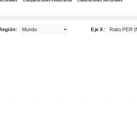
ectoriales
Comparaciones Financieras
Calificaciones sectoriales
Región:
Eje X: