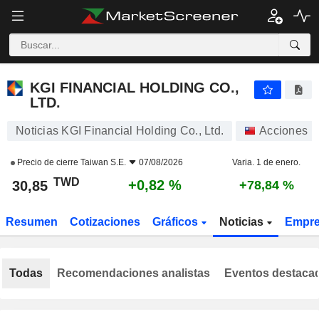
KGI FINANCIAL HOLDING CO., LTD.
30,85
NT$
+0,82 %
KGI FINANCIAL HOLDING CO.,
LTD.
Noticias KGI Financial Holding Co., Ltd.
Acciones
Precio de cierre
Taiwan S.E.
07/08/2026
Varia. 1 de enero.
TWD
+0,82 %
30,85
+78,84 %
Resumen
Cotizaciones
Gráficos
Noticias
Empr
Todas
Recomendaciones analistas
Eventos destaca