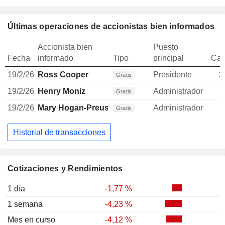
Últimas operaciones de accionistas bien informados
Accionista bien
Puesto
Fecha
informado
Tipo
principal
Can
19/2/26
Ross Cooper
Presidente
3
Gratis
19/2/26
Henry Moniz
Administrador
Gratis
19/2/26
Mary Hogan-Preusse
Administrador
Gratis
Historial de transacciones
Cotizaciones y Rendimientos
1 día
-1,77 %
1 semana
-4,23 %
Mes en curso
-4,12 %