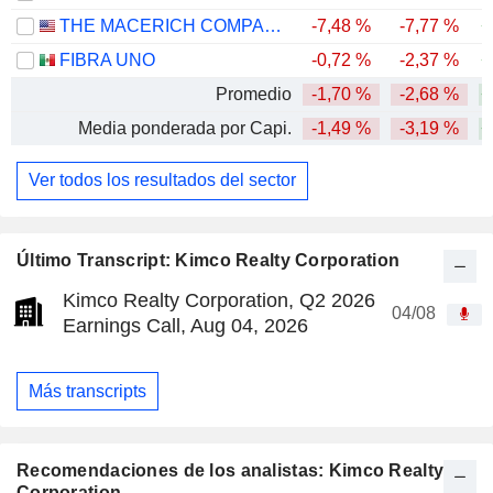
THE MACERICH COMPANY
-7,48 %
-7,77 %
+
FIBRA UNO
-0,72 %
-2,37 %
+
Promedio
-1,70 %
-2,68 %
+
Media ponderada por Capi.
-1,49 %
-3,19 %
+
Ver todos los resultados del sector
Último Transcript: Kimco Realty Corporation
Kimco Realty Corporation, Q2 2026
04/08
Earnings Call, Aug 04, 2026
Más transcripts
Recomendaciones de los analistas: Kimco Realty
Corporation