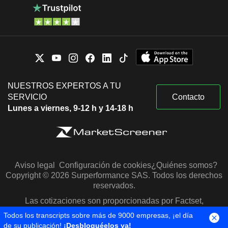
NUESTROS EXPERTOS A TU
SERVICIO
Contacto
Lunes a viernes, 9-12 h y 14-18 h
Aviso legal
Configuración de cookies
¿Quiénes somos?
Copyright © 2026 Surperformance SAS. Todos los derechos
reservados.
Las cotizaciones son proporcionadas por Factset,
Morningstar y S&P Capital IQ
Todos los transcripts sobre más de 9000 empresas, ¡el día
de su publicación!
¡Desbloquéelos ya!