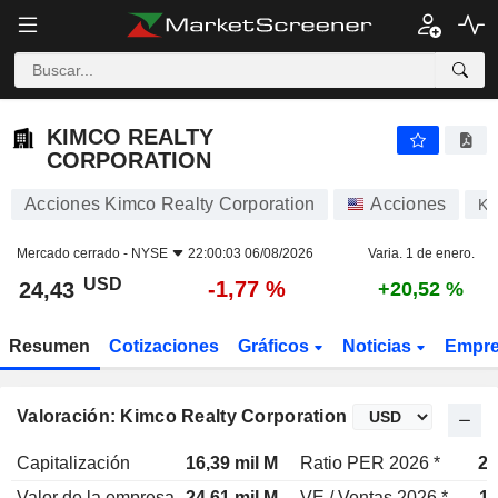
KIMCO REALTY CORPORATION
24,43
$
-1,77 %
KIMCO REALTY
CORPORATION
Acciones Kimco Realty Corporation
Acciones
KI
Mercado cerrado -
NYSE
22:00:03 06/08/2026
Varia. 1 de enero.
USD
-1,77 %
24,43
+20,52 %
Resumen
Cotizaciones
Gráficos
Noticias
Empr
Valoración: Kimco Realty Corporation
Capitalización
16,39 mil M
Ratio PER 2026 *
29
Valor de la empresa
24,61 mil M
VE / Ventas 2026 *
11