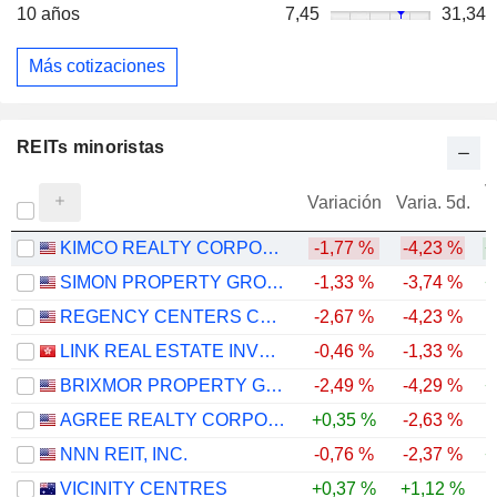
10 años
7,45
31,34
Más cotizaciones
REITs minoristas
V
Variación
Varia. 5d.
KIMCO REALTY CORPORATION
-1,77 %
-4,23 %
+
SIMON PROPERTY GROUP, INC.
-1,33 %
-3,74 %
+
REGENCY CENTERS CORPORATION
-2,67 %
-4,23 %
LINK REAL ESTATE INVESTMENT TRUST
-0,46 %
-1,33 %
-
BRIXMOR PROPERTY GROUP INC.
-2,49 %
-4,29 %
+
AGREE REALTY CORPORATION
+0,35 %
-2,63 %
NNN REIT, INC.
-0,76 %
-2,37 %
+
VICINITY CENTRES
+0,37 %
+1,12 %